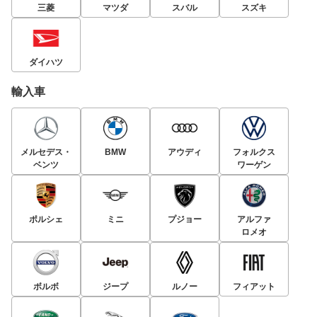
三菱
マツダ
スバル
スズキ
ダイハツ
輸入車
メルセデス・
BMW
アウディ
フォルクス
ベンツ
ワーゲン
ポルシェ
ミニ
プジョー
アルファ
ロメオ
ボルボ
ジープ
ルノー
フィアット