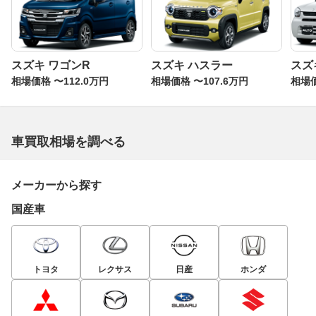
スズキ ワゴンR
スズキ ハスラー
スズ
相場価格 〜112.0万円
相場価格 〜107.6万円
相場価
車買取相場を調べる
メーカーから探す
国産車
トヨタ
レクサス
日産
ホンダ