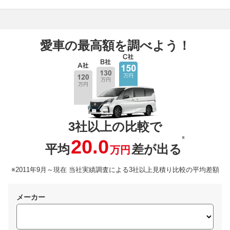
愛車の最高額を調べよう！
3社以上の比較で
※
20.0
平均
差が出る
万円
※2011年9月～現在 当社実績調査による3社以上見積り比較の平均差額
メーカー