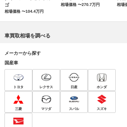
相場価格 〜270.7万円
相場価
ゴ
相場価格 〜104.4万円
車買取相場を調べる
メーカーから探す
国産車
トヨタ
レクサス
日産
ホンダ
三菱
マツダ
スバル
スズキ