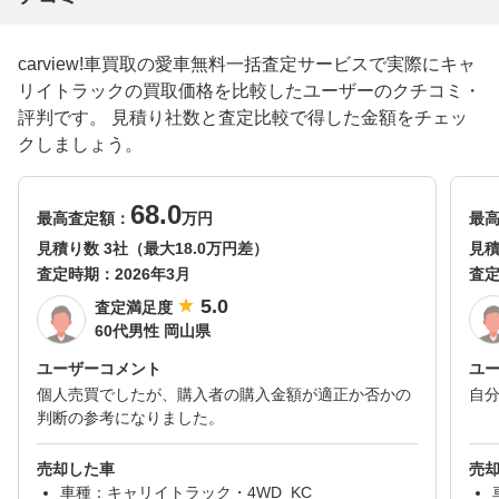
carview!車買取の愛車無料一括査定サービスで実際にキャ
リイトラックの買取価格を比較したユーザーのクチコミ・
評判です。 見積り社数と査定比較で得した金額をチェッ
クしましょう。
68.0
最高査定額：
万円
最
見積り数 3社（最大18.0万円差）
見積
査定時期：
2026年3月
査
5.0
査定満足度
60代男性 岡山県
ユーザーコメント
ユ
個人売買でしたが、購入者の購入金額が適正か否かの
自
判断の参考になりました。
売却した車
売
車種：キャリイトラック・4WD_KC