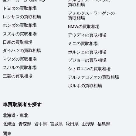
買取相場
トヨタの買取相場
フォルクス・ワーゲンの
レクサスの買取相場
買取相場
ホンダの買取相場
BMWの買取相場
スズキの買取相場
アウディの買取相場
日産の買取相場
ミニの買取相場
ダイハツの買取相場
ポルシェの買取相場
マツダの買取相場
プジョーの買取相場
スバルの買取相場
シトロエンの買取相場
三菱の買取相場
アルファロメオの買取相場
ボルボの買取相場
車買取業者を探す
北海道・東北
北海道
青森県
岩手県
宮城県
秋田県
山形県
福島県
関東