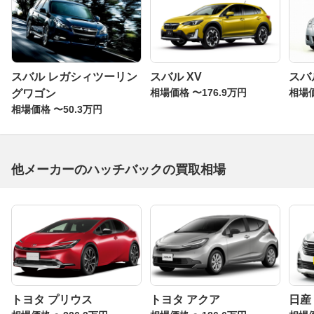
スバル レガシィツーリン
スバル XV
スバ
相場価格 〜176.9万円
相場価
グワゴン
相場価格 〜50.3万円
他メーカーのハッチバックの買取相場
トヨタ プリウス
トヨタ アクア
日産