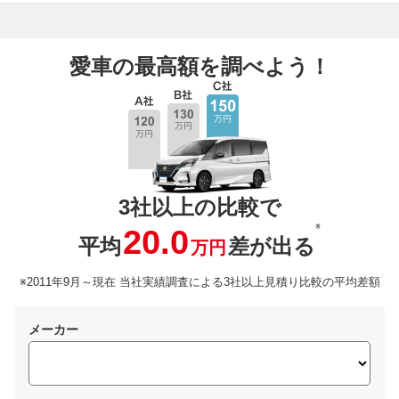
愛車の最高額を調べよう！
3社以上の比較で
※
20.0
平均
差が出る
万円
※2011年9月～現在 当社実績調査による3社以上見積り比較の平均差額
メーカー