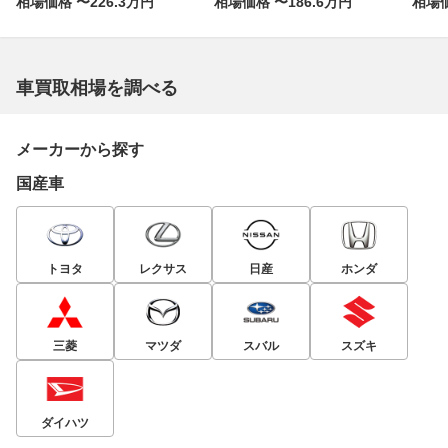
相場価格 〜226.3万円
相場価格 〜186.6万円
相場価
車買取相場を調べる
メーカーから探す
国産車
トヨタ
レクサス
日産
ホンダ
三菱
マツダ
スバル
スズキ
ダイハツ