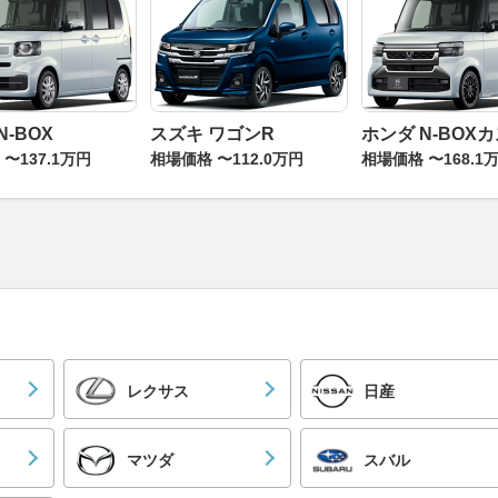
N-BOX
スズキ ワゴンR
ホンダ N-BOX
〜137.1万円
相場価格 〜112.0万円
相場価格 〜168.1
レクサス
日産
マツダ
スバル