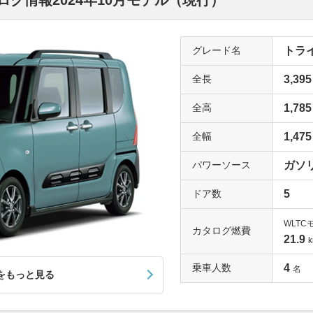
グ情報2024年10月モデル（現行）
グレード名
トライ(
全長
3,395
全高
1,785
全幅
1,475
パワーソース
ガソ
ドア数
5
WLTC
カタログ燃費
21.9
k
乗車人数
4
名
をもっと見る