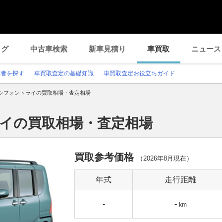
ログ
中古車検索
新車見積り
車買取
ニュース
業者を探す
車買取査定の基礎知識
車買取査定お役立ちガイド
シフォントライの買取相場・査定相場
ライの買取相場・査定相場
買取参考価格
（
2026年8月
現在）
年式
走行距離
-
-
km