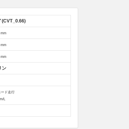
CVT_0.66)
mm
mm
mm
リン
モード走行
m/L