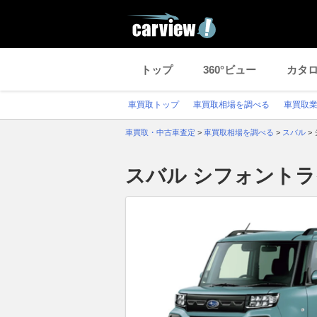
トップ
360°ビュー
カタ
車買取トップ
車買取相場を調べる
車買取
車買取・中古車査定
>
車買取相場を調べる
>
スバル
>
スバル シフォント