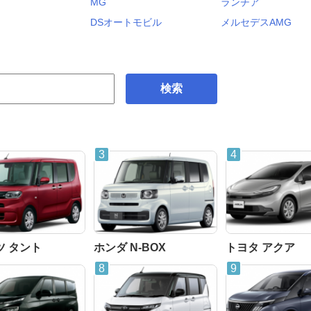
MG
ランチア
DSオートモビル
メルセデスAMG
検索
ツ タント
ホンダ N-BOX
トヨタ アクア