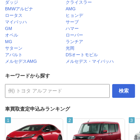
ダッジ
クライスラー
BMWアルピナ
AMG
ロータス
ヒョンデ
マイバッハ
サーブ
GM
ハマー
オペル
ローバー
MG
ランチア
サターン
光岡
アバルト
DSオートモビル
メルセデスAMG
メルセデス・マイバッハ
キーワードから探す
検索
車買取査定申込みランキング