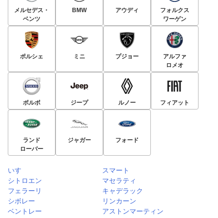
メルセデス・
BMW
アウディ
フォルクス
ベンツ
ワーゲン
ポルシェ
ミニ
プジョー
アルファ
ロメオ
ボルボ
ジープ
ルノー
フィアット
ランド
ジャガー
フォード
ローバー
いすゞ
スマート
シトロエン
マセラティ
フェラーリ
キャデラック
シボレー
リンカーン
ベントレー
アストンマーティン