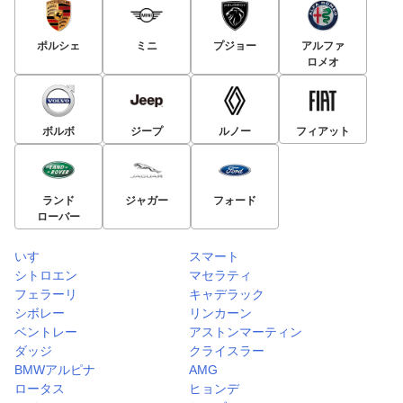
ポルシェ
ミニ
プジョー
アルファ
ロメオ
ボルボ
ジープ
ルノー
フィアット
ランド
ジャガー
フォード
ローバー
いすゞ
スマート
シトロエン
マセラティ
フェラーリ
キャデラック
シボレー
リンカーン
ベントレー
アストンマーティン
ダッジ
クライスラー
BMWアルピナ
AMG
ロータス
ヒョンデ