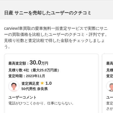
日産 サニーを売却したユーザーのクチコミ
carview!車買取の愛車無料一括査定サービスで実際にサニ
ーの買取価格を比較したユーザーのクチコミ・評判です。
見積り社数と査定比較で得した金額をチェックしましょ
う。
30.0
最高査定額：
万円
最
見積り数 4社（最大25.0万円差）
見積
査定時期：
2023年11月
査
1.0
査定満足度
50代男性 奈良県
ユーザーコメント
ユ
電話がひつこくかかり、仕事にならない。
査
さ