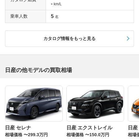
-
km/L
乗車人数
5
名
カタログ情報をもっと見る
日産の他モデルの買取相場
日産 セレナ
日産 エクストレイル
日産
相場価格 〜299.3万円
相場価格 〜150.0万円
相場価