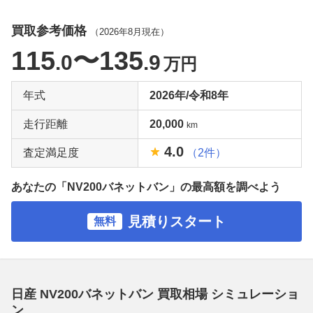
買取参考価格
（
2026年8月
現在）
115
〜135
.0
.9
万円
年式
2026年/令和8年
走行距離
20,000
km
4.0
査定満足度
（2件）
あなたの「NV200バネットバン」の最高額を調べよう
見積りスタート
無料
日産 NV200バネットバン 買取相場 シミュレーショ
ン