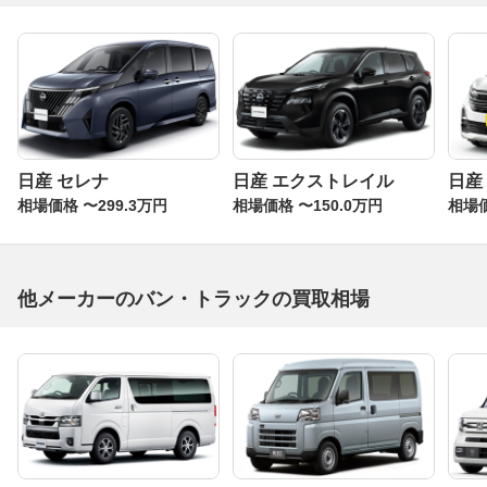
日産 セレナ
日産 エクストレイル
日産
相場価格 〜299.3万円
相場価格 〜150.0万円
相場価
他メーカーのバン・トラックの買取相場