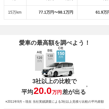
15万km
77.1万円〜98.1万円
61.9万
愛車の最高額を調べよう！
3社以上の比較で
※
20.0
平均
差が出る
万円
※2011年9月～現在 当社実績調査による3社以上見積り比較の平均差額