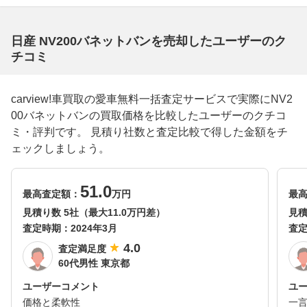
日産 NV200バネットバンを売却したユーザーのク
チコミ
carview!車買取の愛車無料一括査定サービスで実際にNV2
00バネットバンの買取価格を比較したユーザーのクチコ
ミ・評判です。 見積り社数と査定比較で得した金額をチ
ェックしましょう。
51.0
最高査定額：
万円
最
見積り数 5社（最大11.0万円差）
見積
査定時期：
2024年3月
査
4.0
査定満足度
60代男性 東京都
ユーザーコメント
ユ
価格と柔軟性
一