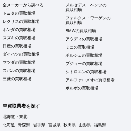
全メーカーから調べる
メルセデス・ベンツの
買取相場
トヨタの買取相場
フォルクス・ワーゲンの
レクサスの買取相場
買取相場
ホンダの買取相場
BMWの買取相場
スズキの買取相場
アウディの買取相場
日産の買取相場
ミニの買取相場
ダイハツの買取相場
ポルシェの買取相場
マツダの買取相場
プジョーの買取相場
スバルの買取相場
シトロエンの買取相場
三菱の買取相場
アルファロメオの買取相場
ボルボの買取相場
車買取業者を探す
北海道・東北
北海道
青森県
岩手県
宮城県
秋田県
山形県
福島県