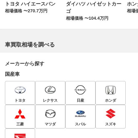
トヨタ ハイエースバン
ダイハツ ハイゼットカー
ホンダ
相場価格 〜270.7万円
相場価
ゴ
相場価格 〜104.4万円
車買取相場を調べる
メーカーから探す
国産車
トヨタ
レクサス
日産
ホンダ
三菱
マツダ
スバル
スズキ