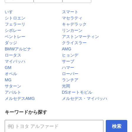
いすゞ
スマート
シトロエン
マセラティ
フェラーリ
キャデラック
シボレー
リンカーン
ベントレー
アストンマーティン
ダッジ
クライスラー
BMWアルピナ
AMG
ロータス
ヒョンデ
マイバッハ
サーブ
GM
ハマー
オペル
ローバー
MG
ランチア
サターン
光岡
アバルト
DSオートモビル
メルセデスAMG
メルセデス・マイバッハ
キーワードから探す
検索