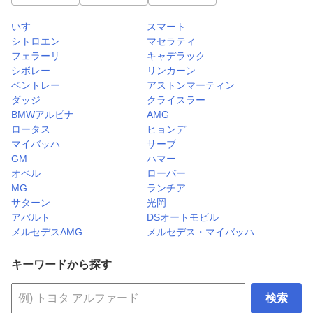
いすゞ
スマート
シトロエン
マセラティ
フェラーリ
キャデラック
シボレー
リンカーン
ベントレー
アストンマーティン
ダッジ
クライスラー
BMWアルピナ
AMG
ロータス
ヒョンデ
マイバッハ
サーブ
GM
ハマー
オペル
ローバー
MG
ランチア
サターン
光岡
アバルト
DSオートモビル
メルセデスAMG
メルセデス・マイバッハ
キーワードから探す
検索