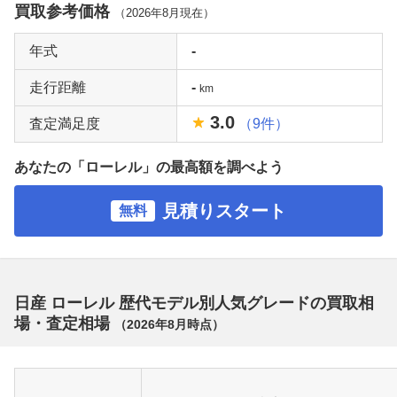
買取参考価格
（
2026年8月
現在）
年式
-
走行距離
-
km
3.0
査定満足度
（9件）
あなたの「ローレル」の最高額を調べよう
見積りスタート
無料
日産 ローレル 歴代モデル別人気グレードの買取相
場・査定相場
（
2026年8月
時点）