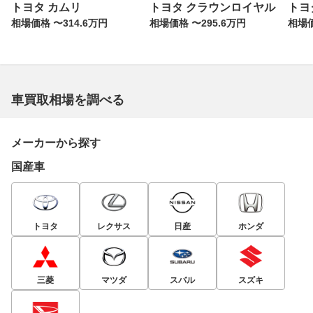
トヨタ カムリ
トヨタ クラウンロイヤル
トヨ
相場価格 〜314.6万円
相場価格 〜295.6万円
相場価
車買取相場を調べる
メーカーから探す
国産車
トヨタ
レクサス
日産
ホンダ
三菱
マツダ
スバル
スズキ