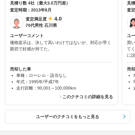
見積り数 4社（最大3.0万円差）
見積
査定時期：
2013年8月
査
4.0
査定満足度
70代男性 石川県
ユーザーコメント
ユ
価格提示は、決して高いわけではないが、対応が早く
買
親切で好感が持てた。
て
に
売却した車
売
車種：ローレル・該当なし
年式：1995年/平成7年
走行距離：90,001～100,000km
このクチコミの詳細を見る
ユーザーのクチコミをもっと見る