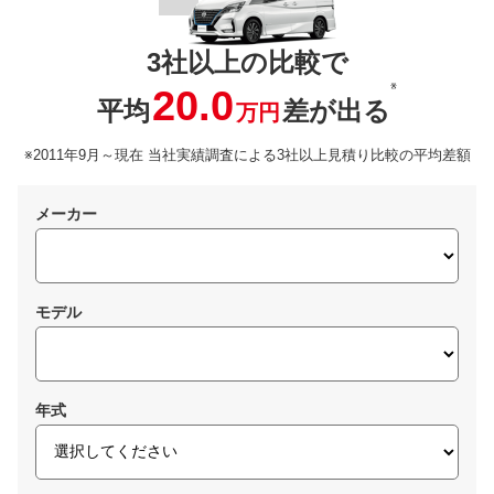
3社以上の比較で
※
20.0
平均
差が出る
万円
※2011年9月～現在 当社実績調査による3社以上見積り比較の平均差額
メーカー
モデル
年式