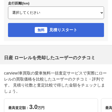
走行距離(km)
見積りスタート
無料
日産 ローレルを売却したユーザーのクチコミ
carview!車買取の愛車無料一括査定サービスで実際にロー
レルの買取価格を比較したユーザーのクチコミ・評判で
す。 見積り社数と査定比較で得した金額をチェックしま
しょう。
3.0
最高査定額：
万円
最