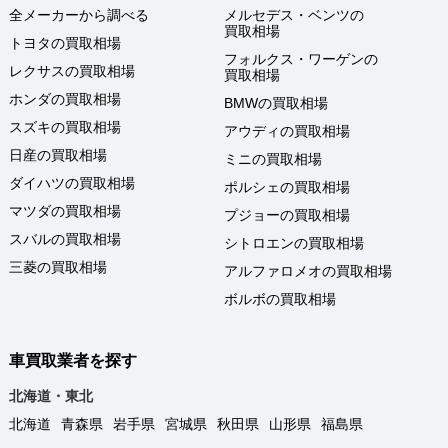
全メーカーから調べる
メルセデス・ベンツの
買取相場
トヨタの買取相場
フォルクス・ワーゲンの
レクサスの買取相場
買取相場
ホンダの買取相場
BMWの買取相場
スズキの買取相場
アウディの買取相場
日産の買取相場
ミニの買取相場
ダイハツの買取相場
ポルシェの買取相場
マツダの買取相場
プジョーの買取相場
スバルの買取相場
シトロエンの買取相場
三菱の買取相場
アルファロメオの買取相場
ボルボの買取相場
車買取業者を探す
北海道・東北
北海道
青森県
岩手県
宮城県
秋田県
山形県
福島県