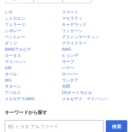
いすゞ
スマート
シトロエン
マセラティ
フェラーリ
キャデラック
シボレー
リンカーン
ベントレー
アストンマーティン
ダッジ
クライスラー
BMWアルピナ
AMG
ロータス
ヒョンデ
マイバッハ
サーブ
GM
ハマー
オペル
ローバー
MG
ランチア
サターン
光岡
アバルト
DSオートモビル
メルセデスAMG
メルセデス・マイバッハ
キーワードから探す
検索