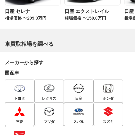
日産 セレナ
日産 エクストレイル
日産
相場価格 〜299.3万円
相場価格 〜150.0万円
相場価
車買取相場を調べる
メーカーから探す
国産車
トヨタ
レクサス
日産
ホンダ
三菱
マツダ
スバル
スズキ