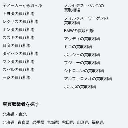
全メーカーから調べる
メルセデス・ベンツの
買取相場
トヨタの買取相場
フォルクス・ワーゲンの
レクサスの買取相場
買取相場
ホンダの買取相場
BMWの買取相場
スズキの買取相場
アウディの買取相場
日産の買取相場
ミニの買取相場
ダイハツの買取相場
ポルシェの買取相場
マツダの買取相場
プジョーの買取相場
スバルの買取相場
シトロエンの買取相場
三菱の買取相場
アルファロメオの買取相場
ボルボの買取相場
車買取業者を探す
北海道・東北
北海道
青森県
岩手県
宮城県
秋田県
山形県
福島県