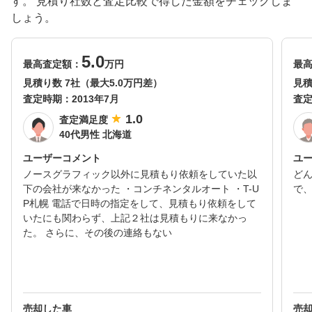
す。 見積り社数と査定比較で得した金額をチェックしま
しょう。
5.0
最高査定額：
万円
最
見積り数 7社（最大5.0万円差）
見積
査定時期：
2013年7月
査
1.0
査定満足度
40代男性 北海道
ユーザーコメント
ユ
ノースグラフィック以外に見積もり依頼をしていた以
ど
下の会社が来なかった ・コンチネンタルオート ・T-U
で
P札幌 電話で日時の指定をして、見積もり依頼をして
いたにも関わらず、上記２社は見積もりに来なかっ
た。 さらに、その後の連絡もない
売却した車
売