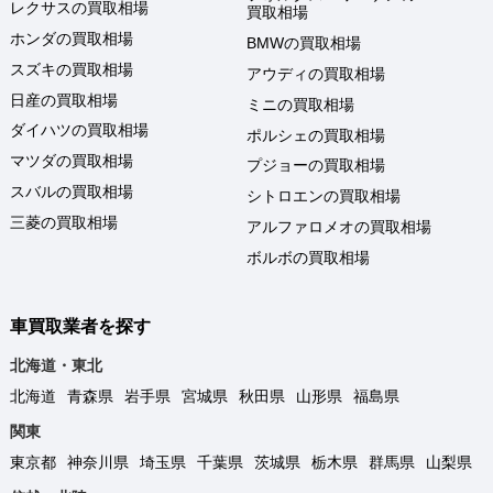
レクサスの買取相場
買取相場
ホンダの買取相場
BMWの買取相場
スズキの買取相場
アウディの買取相場
日産の買取相場
ミニの買取相場
ダイハツの買取相場
ポルシェの買取相場
マツダの買取相場
プジョーの買取相場
スバルの買取相場
シトロエンの買取相場
三菱の買取相場
アルファロメオの買取相場
ボルボの買取相場
車買取業者を探す
北海道・東北
北海道
青森県
岩手県
宮城県
秋田県
山形県
福島県
関東
東京都
神奈川県
埼玉県
千葉県
茨城県
栃木県
群馬県
山梨県