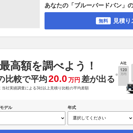
あなたの「ブルーバードバン」
見積り
無料
最高額を調べよう！
※
20.0
の比較で平均
差が出る
万円
現在 当社実績調査による3社以上見積り比較の平均差額
モデル
年式