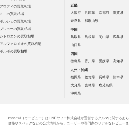
近畿
アウディの買取相場
大阪府
兵庫県
京都府
滋賀県
ミニの買取相場
奈良県
和歌山県
ポルシェの買取相場
プジョーの買取相場
中国
シトロエンの買取相場
鳥取県
島根県
岡山県
広島県
アルファロメオの買取相場
山口県
ボルボの買取相場
四国
徳島県
香川県
愛媛県
高知県
九州・沖縄
福岡県
佐賀県
長崎県
熊本県
大分県
宮崎県
鹿児島県
沖縄県
carview!（カービュー）はLINEヤフー株式会社が運営するクルマに関す
価格やスペックなどの公式情報から、ユーザーや専門家のリアルなレビューま