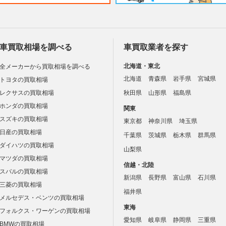
車買取相場を調べる
車買取業者を探す
北海道・東北
全メーカーから買取相場を調べる
北海道
青森県
岩手県
宮城県
トヨタの買取相場
レクサスの買取相場
秋田県
山形県
福島県
ホンダの買取相場
関東
スズキの買取相場
東京都
神奈川県
埼玉県
日産の買取相場
千葉県
茨城県
栃木県
群馬県
ダイハツの買取相場
山梨県
マツダの買取相場
信越・北陸
スバルの買取相場
新潟県
長野県
富山県
石川県
三菱の買取相場
福井県
メルセデス・ベンツの買取相場
東海
フォルクス・ワーゲンの買取相場
愛知県
岐阜県
静岡県
三重県
BMWの買取相場