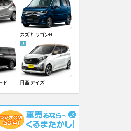
スズキ ワゴンR
ード
日産 デイズ