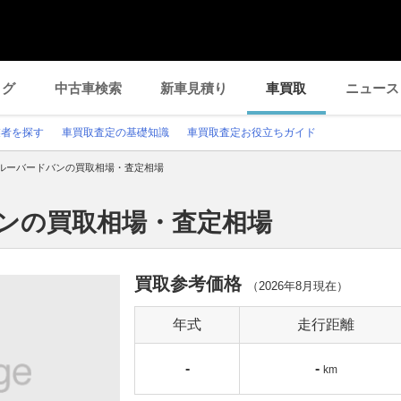
ログ
中古車検索
新車見積り
車買取
ニュース
業者を探す
車買取査定の基礎知識
車買取査定お役立ちガイド
ルーバードバンの買取相場・査定相場
バンの買取相場・査定相場
買取参考価格
（
2026年8月
現在）
年式
走行距離
-
-
km