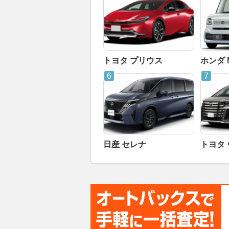
トヨタ プリウス
ホンダ 
日産 セレナ
トヨタ