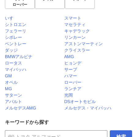
ローバー
いすゞ
スマート
シトロエン
マセラティ
フェラーリ
キャデラック
シボレー
リンカーン
ベントレー
アストンマーティン
ダッジ
クライスラー
BMWアルピナ
AMG
ロータス
ヒョンデ
マイバッハ
サーブ
GM
ハマー
オペル
ローバー
MG
ランチア
サターン
光岡
アバルト
DSオートモビル
メルセデスAMG
メルセデス・マイバッハ
キーワードから探す
検索