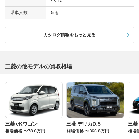
km/L
乗車人数
5
名
カタログ情報をもっと見る
三菱の他モデルの買取相場
三菱 eKワゴン
三菱 デリカD:5
三菱
相場価格 〜78.6万円
相場価格 〜366.8万円
相場価