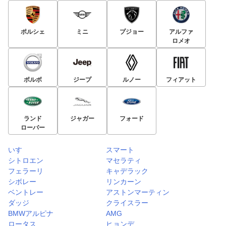
ポルシェ
ミニ
プジョー
アルファ
ロメオ
ボルボ
ジープ
ルノー
フィアット
ランド
ジャガー
フォード
ローバー
いすゞ
スマート
シトロエン
マセラティ
フェラーリ
キャデラック
シボレー
リンカーン
ベントレー
アストンマーティン
ダッジ
クライスラー
BMWアルピナ
AMG
ロータス
ヒョンデ