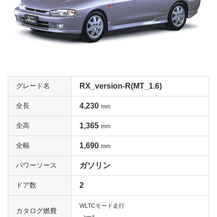
グレード名
RX_version-R(MT_1.6)
全長
4,230
mm
全高
1,365
mm
全幅
1,690
mm
パワーソース
ガソリン
ドア数
2
WLTCモード走行
カタログ燃費
-