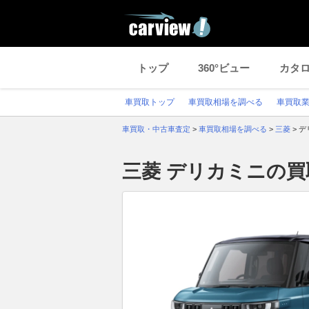
トップ
360°ビュー
カタ
車買取トップ
車買取相場を調べる
車買取
車買取・中古車査定
>
車買取相場を調べる
>
三菱
>
デ
三菱 デリカミニの