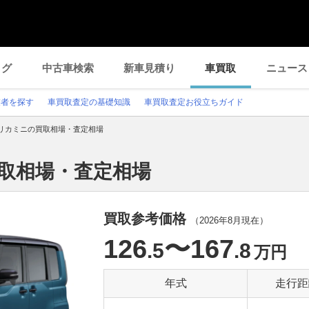
ログ
中古車検索
新車見積り
車買取
ニュース
業者を探す
車買取査定の基礎知識
車買取査定お役立ちガイド
リカミニの買取相場・査定相場
買取相場・査定相場
買取参考価格
（
2026年8月
現在）
126
〜167
.5
.8
万円
年式
走行距