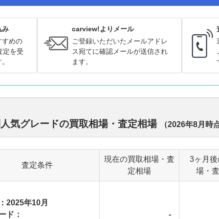
込み
carview!よりメール
すすめの
ご登録いただいたメールアドレ
査定を受
ス宛てに確認メールが送信され
す。
ます。
別人気グレードの買取相場・査定相場
（
2026年8月
時
現在の買取相場・査
3ヶ月
査定条件
定相場
場・
：2025年10月
ード：
-