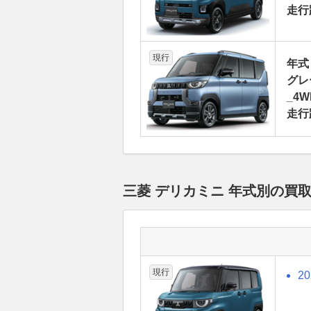
走行
現行
年式
グレ
_4W
走行
三菱 デリカミニ 年式別の買
現行
2