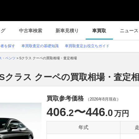
ログ
中古車検索
新車見積り
車買取
ニュース
業者を探す
車買取査定の基礎知識
車買取査定お役立ちガイド
ス・ベンツ
>
Sクラス クーペの買取相場・査定相場
Sクラス クーペの買取相場・査定
買取参考価格
（
2026年8月
現在）
406
〜446
.2
.0
万円
年式