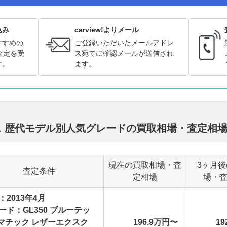
込み
carview!よりメール
すすめの
ご登録いただいたメールアドレ
査定を受
ス宛てに確認メールが送信され
す。
ます。
ス 歴代モデル別人気グレードの買取相場・査定相
現在の買取相場・査
3ヶ月
査定条件
定相場
場・
：2013年4月
ード：GL350 ブルーテッ
4マチック レザーエクスク
196.9万円〜
19