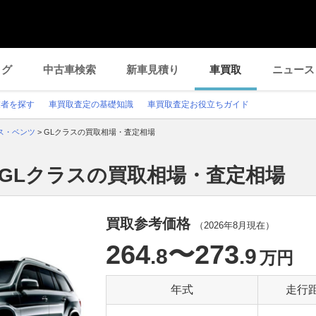
ログ
中古車検索
新車見積り
車買取
ニュース
業者を探す
車買取査定の基礎知識
車買取査定お役立ちガイド
ス・ベンツ
>
GLクラスの買取相場・査定相場
GLクラスの買取相場・査定相場
買取参考価格
（
2026年8月
現在）
264
〜273
.8
.9
万円
年式
走行