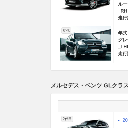
ルー
_RH
走行
初代
年式
グレ
_LH
走行
メルセデス・ベンツ GLクラ
2代目
2