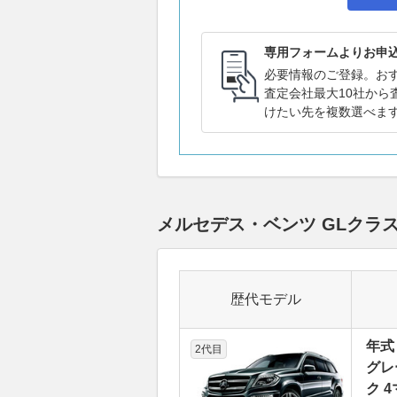
専用フォームよりお申
必要情報のご登録。お
査定会社最大10社から
けたい先を複数選べま
メルセデス・ベンツ GLクラ
歴代モデル
年式
2代目
グレ
ク 