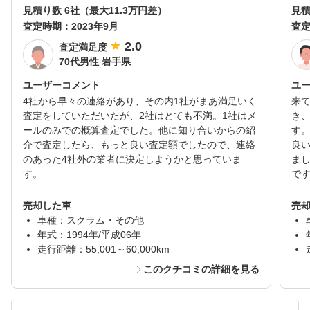
見積り数 6社（最大11.3万円差）
見積
査定時期：
2023年9月
査
2.0
査定満足度
70代男性 岩手県
ユーザーコメント
ユ
4社から早々の連絡があり、その内1社がまあ満足いく
来
査定をしていただいたが、2社はとても不満。1社はメ
き
ールのみでの概算査定でした。他に知り合いからの紹
す
介で査定したら、もっと良い査定額でしたので、連絡
良
のあった4社外の業者に決定しようかと思っていま
ま
す。
で
売却した車
売
車種：スクラム・その他
年式：1994年/平成06年
走行距離：55,001～60,000km
このクチコミの詳細を見る