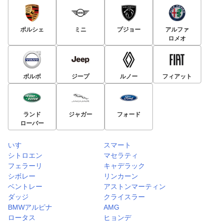
ポルシェ
ミニ
プジョー
アルファ
ロメオ
ボルボ
ジープ
ルノー
フィアット
ランド
ジャガー
フォード
ローバー
いすゞ
スマート
シトロエン
マセラティ
フェラーリ
キャデラック
シボレー
リンカーン
ベントレー
アストンマーティン
ダッジ
クライスラー
BMWアルピナ
AMG
ロータス
ヒョンデ