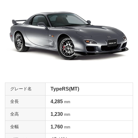
グレード名
TypeRS(MT)
全長
4,285
mm
全高
1,230
mm
全幅
1,760
mm