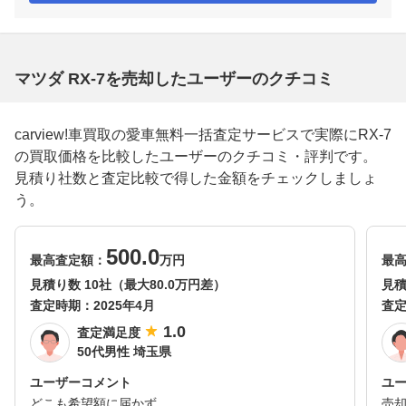
マツダ RX-7を売却したユーザーのクチコミ
carview!車買取の愛車無料一括査定サービスで実際にRX-7
の買取価格を比較したユーザーのクチコミ・評判です。
見積り社数と査定比較で得した金額をチェックしましょ
う。
500.0
最高査定額：
万円
最
見積り数 10社（最大80.0万円差）
見積
査定時期：
2025年4月
査
1.0
査定満足度
50代男性 埼玉県
ユーザーコメント
ユ
どこも希望額に届かず。
売