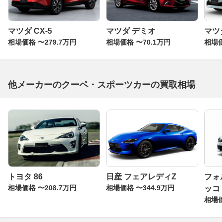
マツダ CX-5
マツダ デミオ
マツダ
相場価格 〜279.7万円
相場価格 〜70.1万円
相場価
他メーカーのクーペ・スポーツカーの買取相場
トヨタ 86
日産 フェアレディZ
フォ
相場価格 〜208.7万円
相場価格 〜344.9万円
ッコ
相場価