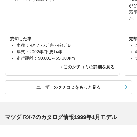
が
売
た
売却した車
売
車種：RX-7・ｽﾋﾟﾘｯﾄRﾀｲﾌﾟB
年式：2002年/平成14年
走行距離：50,001～55,000km
このクチコミの詳細を見る
ユーザーのクチコミをもっと見る
マツダ RX-7のカタログ情報1999年1月モデル