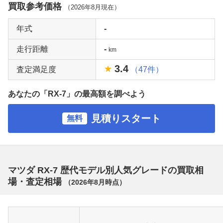
買取参考価格
（
2026年8月
現在）
年式
-
走行距離
-
km
3.4
査定満足度
（47件）
あなたの「RX-7」の最高額を調べよう
見積りスタート
無料
マツダ RX-7 歴代モデル別人気グレードの買取相
場・査定相場
（
2026年8月
時点）