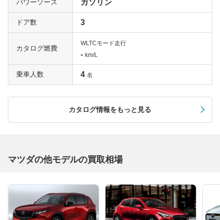
パワーソース
ガソリン
ドア数
3
WLTCモード走行
カタログ燃費
-
km/L
乗車人数
4
名
カタログ情報をもっと見る
マツダの他モデルの買取相場