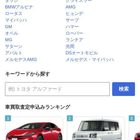
ダッジ
クライスラー
BMWアルピナ
AMG
ロータス
ヒョンデ
マイバッハ
サーブ
GM
ハマー
オペル
ローバー
MG
ランチア
サターン
光岡
アバルト
DSオートモビル
メルセデスAMG
メルセデス・マイバッハ
キーワードから探す
検索
車買取査定申込みランキング