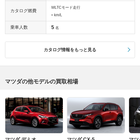
WLTCモード走行
カタログ燃費
-
km/L
乗車人数
5
名
カタログ情報をもっと見る
マツダの他モデルの買取相場
マツダ デミオ
マツダ CX-5
マツ