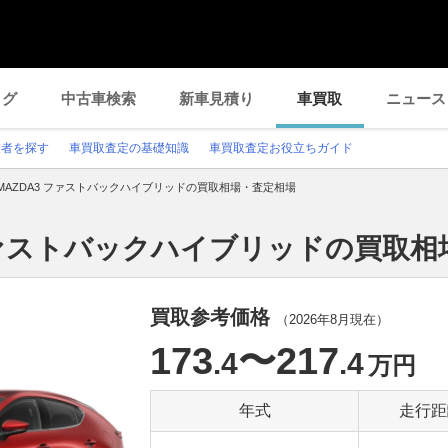
ログ
中古車検索
新車見積り
車買取
ニュース
業者を探す
車買取査定の基礎知識
車買取査定お役立ちガイド
MAZDA3 ファストバックハイブリッドの買取相場・査定相場
 ファストバックハイブリッドの買取
買取参考価格
（
2026年8月
現在）
173
〜217
.4
.4
万円
年式
走行距