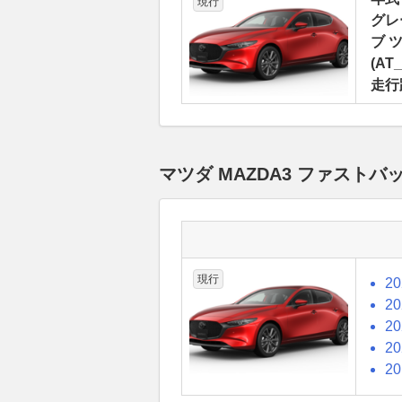
現行
グレ
ブ 
(AT_
走行
マツダ MAZDA3 ファスト
現行
2
2
2
2
2