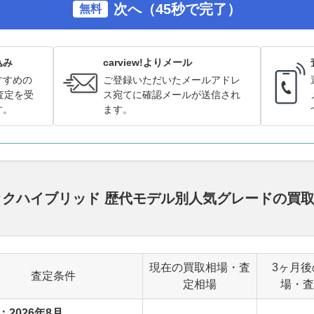
次へ（45秒で完了）
無料
込み
carview!よりメール
すすめの
ご登録いただいたメールアドレ
査定を受
ス宛てに確認メールが送信され
す。
ます。
トバックハイブリッド 歴代モデル別人気グレードの買
現在の買取相場・査
3ヶ月後
査定条件
定相場
場・査
：2026年8月