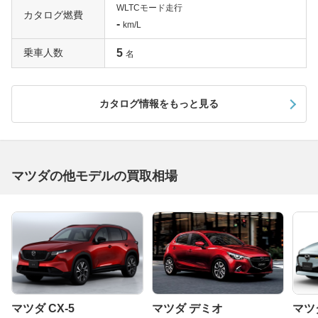
WLTCモード走行
カタログ燃費
-
km/L
乗車人数
5
名
カタログ情報をもっと見る
マツダの他モデルの買取相場
マツダ CX-5
マツダ デミオ
マツダ