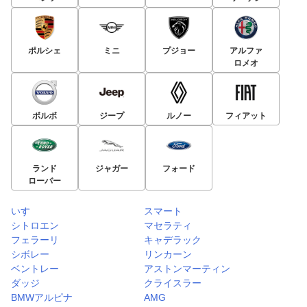
ポルシェ
ミニ
プジョー
アルファ
ロメオ
ボルボ
ジープ
ルノー
フィアット
ランド
ジャガー
フォード
ローバー
いすゞ
スマート
シトロエン
マセラティ
フェラーリ
キャデラック
シボレー
リンカーン
ベントレー
アストンマーティン
ダッジ
クライスラー
BMWアルピナ
AMG