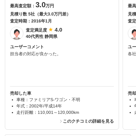
3.0
最高査定額：
万円
最
見積り数 5社（最大3.0万円差）
見積
査定時期：
2016年1月
査
4.0
査定満足度
40代男性 静岡県
ユーザーコメント
ユ
担当者の対応が良かった。
各
売却した車
売
車種：ファミリアS-ワゴン・不明
年式：2002年/平成14年
走行距離：110,001～120,000km
このクチコミの詳細を見る