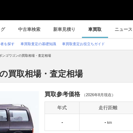
ログ
中古車検索
新車見積り
車買取
ニュース
業者を探す
車買取査定の基礎知識
車買取査定お役立ちガイド
ボンゴワゴンの買取相場・査定相場
ンの買取相場・査定相場
買取参考価格
（
2026年8月
現在）
年式
走行距離
-
-
km