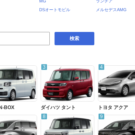
MG
ランチア
DSオートモビル
メルセデスAMG
検索
N-BOX
ダイハツ タント
トヨタ アクア