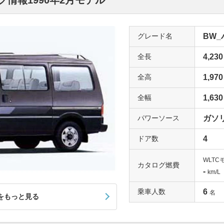
情報1990年2月モデル
グレード名
BW_
全長
4,230
全高
1,970
全幅
1,630
パワーソース
ガソ
ドア数
4
WLTC
カタログ燃費
-
km/L
乗車人数
6
名
をもっと見る