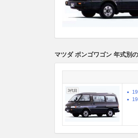
マツダ ボンゴワゴン 年式別
3代目
1
1