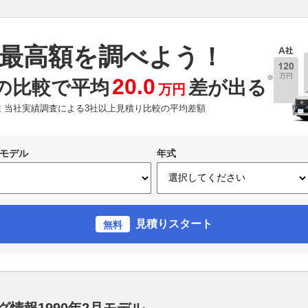
最高額を調べよう！
※
20.0
の比較で平均
差が出る
万円
現在 当社実績調査による3社以上見積り比較の平均差額
モデル
年式
見積りスタート
無料