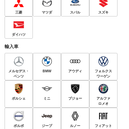
三菱
マツダ
スバル
スズキ
ダイハツ
輸入車
メルセデス・
BMW
アウディ
フォルクス
ベンツ
ワーゲン
ポルシェ
ミニ
プジョー
アルファ
ロメオ
ボルボ
ジープ
ルノー
フィアット