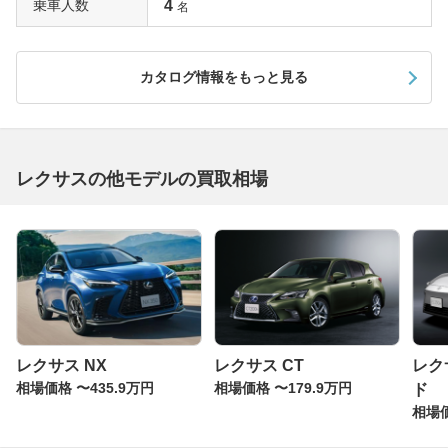
乗車人数
4
名
カタログ情報をもっと見る
レクサスの他モデルの買取相場
レクサス NX
レクサス CT
レク
相場価格 〜435.9万円
相場価格 〜179.9万円
ド
相場価