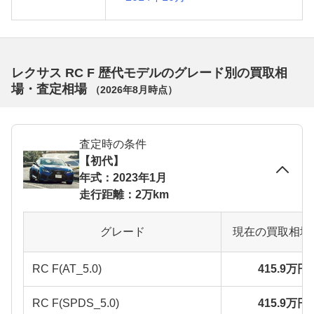
レクサス RC F 歴代モデルのグレード別の買取相
場・査定相場
（
2026年8月
時点）
査定時の条件
【初代】
年式：2023年1月
走行距離：2万km
グレード
現在の買取相場
RC F(AT_5.0)
415.9万円
RC F(SPDS_5.0)
415.9万円