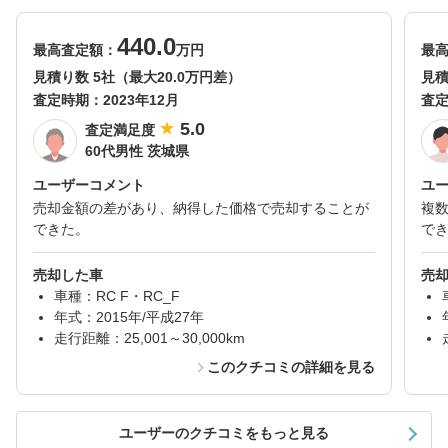
440.0
最高査定額：
万円
最
見積り数 5社（最大20.0万円差）
見積
査定時期：
2023年12月
査
5.0
査定満足度
60代男性 茨城県
ユーザーコメント
ユ
売却金額の差があり、納得した価格で売却することが
複
できた。
で
売却した車
売
車種：RC F・RC_F
年式：2015年/平成27年
走行距離：25,001～30,000km
このクチコミの詳細を見る
ユーザーのクチコミをもっと見る