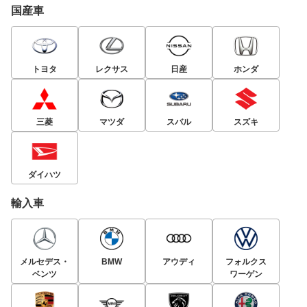
国産車
トヨタ
レクサス
日産
ホンダ
三菱
マツダ
スバル
スズキ
ダイハツ
輸入車
メルセデス・
BMW
アウディ
フォルクス
ベンツ
ワーゲン