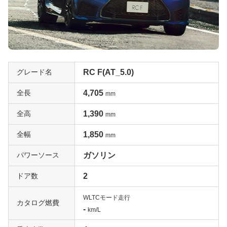
グレード名
RC F(AT_5.0)
全長
4,705
mm
全高
1,390
mm
全幅
1,850
mm
パワーソース
ガソリン
ドア数
2
WLTCモード走行
カタログ燃費
-
km/L