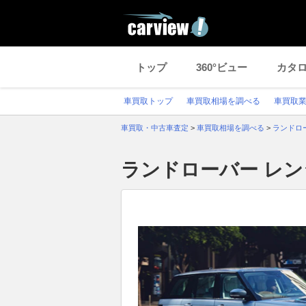
トップ
360°ビュー
カタ
車買取トップ
車買取相場を調べる
車買取
車買取・中古車査定
>
車買取相場を調べる
>
ランドロ
ランドローバー レン