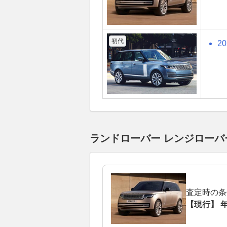
初代
2
ランドローバー レンジローバ
査定時の条
【現行】 年