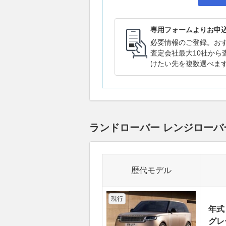
専用フォームよりお申
必要情報のご登録。お
査定会社最大10社から
けたい先を複数選べま
ランドローバー レンジローバ
歴代モデル
現行
年式
グレ