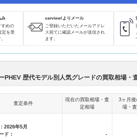
込み
carview!よりメール
すすめの
ご登録いただいたメールアドレ
査定を受
ス宛てに確認メールが送信され
す。
ます。
ーPHEV 歴代モデル別人気グレードの買取相場・
現在の買取相場・査
3ヶ月後
査定条件
定相場
場・査
：2026年5月
ード：
-