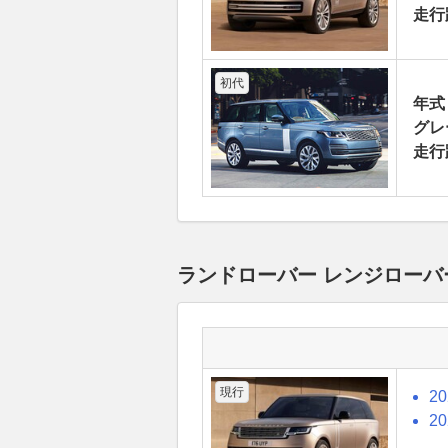
走行
初代
年式
グレ
走行
ランドローバー レンジローバ
現行
2
2