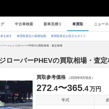
ログ
中古車検索
新車見積り
車買取
ニュース
業者を探す
車買取査定の基礎知識
車買取査定お役立ちガイド
ーバー
>
レンジローバーPHEVの買取相場・査定相場
ジローバーPHEVの買取相場・査定
買取参考価格
（
2026年8月
現在）
272
〜365
.4
.4
万円
年式