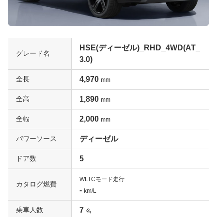
HSE(ディーゼル)_RHD_4WD(AT_
グレード名
3.0)
全長
4,970
mm
全高
1,890
mm
全幅
2,000
mm
パワーソース
ディーゼル
ドア数
5
WLTCモード走行
カタログ燃費
-
km/L
乗車人数
7
名