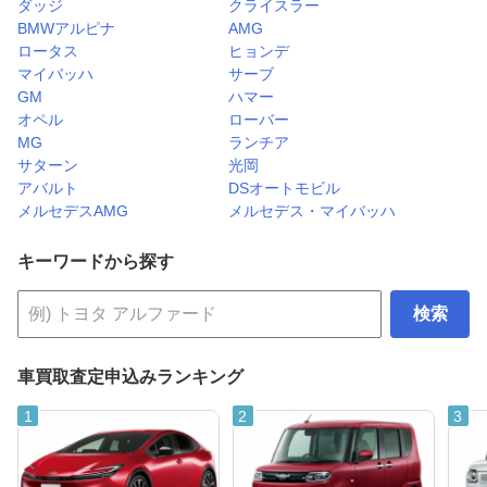
ダッジ
クライスラー
BMWアルピナ
AMG
ロータス
ヒョンデ
マイバッハ
サーブ
GM
ハマー
オペル
ローバー
MG
ランチア
サターン
光岡
アバルト
DSオートモビル
メルセデスAMG
メルセデス・マイバッハ
キーワードから探す
検索
車買取査定申込みランキング