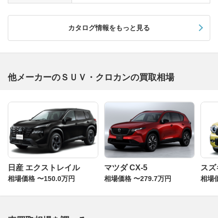
カタログ情報をもっと見る
他メーカーのＳＵＶ・クロカンの買取相場
日産 エクストレイル
マツダ CX-5
スズ
相場価格 〜150.0万円
相場価格 〜279.7万円
相場価