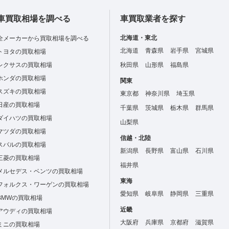
車買取相場を調べる
車買取業者を探す
北海道・東北
全メーカーから買取相場を調べる
北海道
青森県
岩手県
宮城県
トヨタの買取相場
レクサスの買取相場
秋田県
山形県
福島県
ホンダの買取相場
関東
スズキの買取相場
東京都
神奈川県
埼玉県
日産の買取相場
千葉県
茨城県
栃木県
群馬県
ダイハツの買取相場
山梨県
マツダの買取相場
信越・北陸
スバルの買取相場
新潟県
長野県
富山県
石川県
三菱の買取相場
福井県
メルセデス・ベンツの買取相場
東海
フォルクス・ワーゲンの買取相場
愛知県
岐阜県
静岡県
三重県
BMWの買取相場
近畿
アウディの買取相場
大阪府
兵庫県
京都府
滋賀県
ミニの買取相場