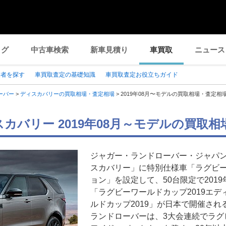
ログ
中古車検索
新車見積り
車買取
ニュース
業者を探す
車買取査定の基礎知識
車買取査定お役立ちガイド
ーバー
>
ディスカバリーの買取相場・査定相場
>
2019年08月〜モデルの買取相場・査定相
カバリー 2019年08月～モデルの買取
ジャガー・ランドローバー・ジャパ
スカバリー」に特別仕様車「ラグビー
ョン」を設定して、50台限定で2019
「ラグビーワールドカップ2019エ
ルドカップ2019」が日本で開催さ
ランドローバーは、3大会連続でラグ