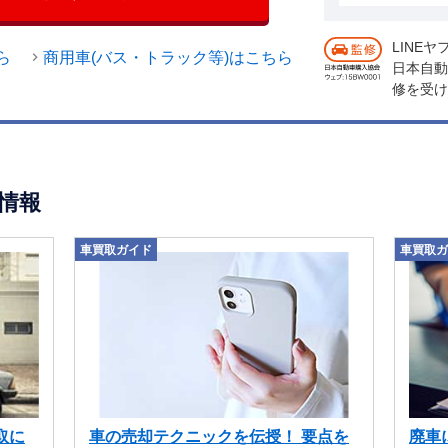
LINE
ら
商用車(バス・トラック等)はこちら
日本自動
修を受け
情報
車買取ガイド
車買取ガ
取に
車の売却テクニックを伝授！ 要点を
廃車