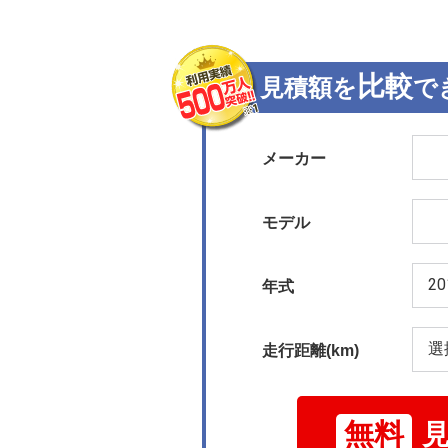
比較
見積額を
で
メーカー
モデル
年式
走行距離(km)
無料