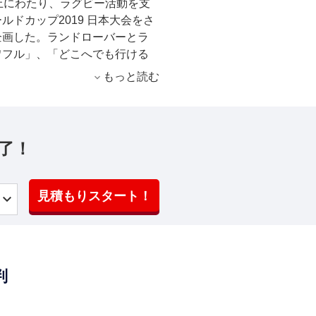
上にわたり、ラグビー活動を支
ドカップ2019 日本大会をさ
企画した。ランドローバーとラ
ワフル」、「どこへでも行ける
現する「ディスカバリー」に、
もっと読む
はの要素を取り入れたユニーク
「HSE（ディーゼル・エンジ
ゴにも使用されている富士山に
ル共通名称であるカラー「フジ
了！
トセレクターにはラグビーワー
あしらった。また、フロントサイ
ドローバーロゴの近くには、日
見積もりスタート！
にした、日の丸カラーのレッド
トとして加えている。
判