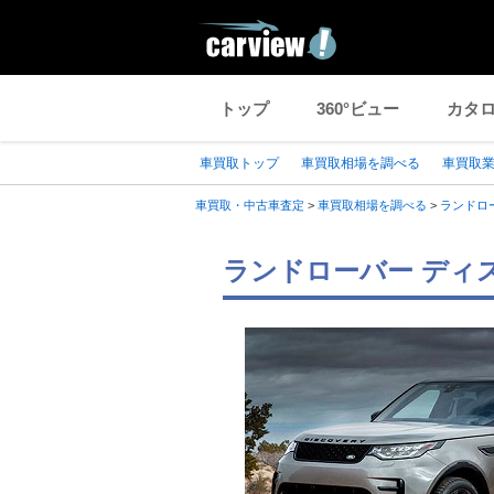
トップ
360°ビュー
カタ
車買取トップ
車買取相場を調べる
車買取
車買取・中古車査定
>
車買取相場を調べる
>
ランドロ
ランドローバー ディス