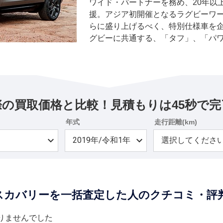
ワイド・パートナーを務め、20年以
援。アジア初開催となるラグビーワール
らに盛り上げるべく、特別仕様車を
グビーに共通する、「タフ」、「パ
（前へ突き進む）」の3つの価値を体
ワールドワイド・パートナーならで
な仕様を取り入れた。 ベース車両は
ン）」で、エクステリアは大会のロ
由来し、ランドローバーのグローバ
際の買取価格と比較！見積もりは45秒で完
ホワイト」を採用。ロータリーシフ
ルドカップ2019 日本大会のロゴを
年式
走行距離(km)
ドベントやテールゲートにあるラン
本代表ラグビージャージをモチーフ
とホワイトのストライプをアクセン
スカバリーを一括査定した人のクチコミ・評
りませんでした