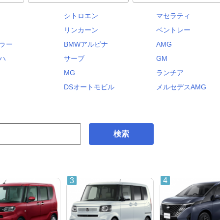
シトロエン
マセラティ
リンカーン
ベントレー
ラー
BMWアルピナ
AMG
ハ
サーブ
GM
MG
ランチア
DSオートモビル
メルセデスAMG
検索