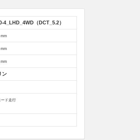
0-4_LHD_4WD（DCT_5.2）
mm
mm
mm
リン
モード走行