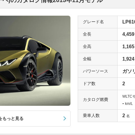
ーペ)のカタログ情報2015年11月モデル
グレード名
LP61
全長
4,459
全高
1,165
全幅
1,924
パワーソース
ガソ
ドア数
2
WLTC
カタログ燃費
-
km/L
乗車人数
2
名
をもっと見る