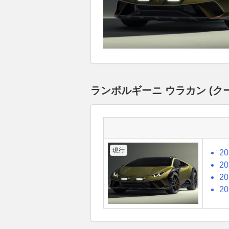
ランボルギーニ ウラカン (ク
現行
2
2
2
2