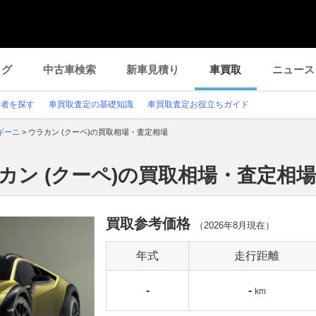
ログ
中古車検索
新車見積り
車買取
ニュース
業者を探す
車買取査定の基礎知識
車買取査定お役立ちガイド
ギーニ
>
ウラカン (クーペ)の買取相場・査定相場
カン (クーペ)の買取相場・査定相場
買取参考価格
（
2026年8月
現在）
年式
走行距離
-
-
km