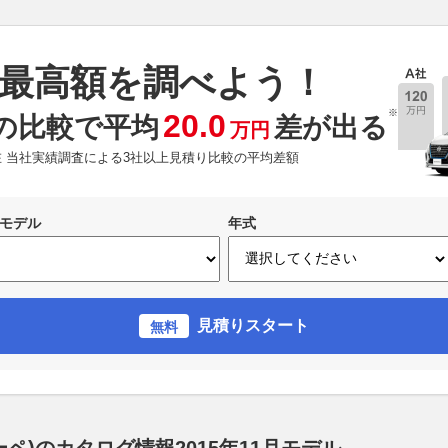
最高額を調べよう！
※
20.0
の比較で平均
差が出る
万円
現在 当社実績調査による3社以上見積り比較の平均差額
モデル
年式
見積りスタート
無料