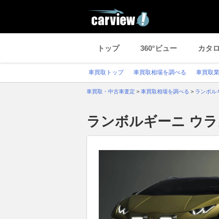
トップ
360°ビュー
カタ
車買取トップ
車買取相場を調べる
車買取
車買取・中古車査定
>
車買取相場を調べる
>
ランボル
ランボルギーニ ウラ