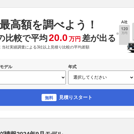
最高額を調べよう！
※
20.0
の比較で平均
差が出る
万円
現在 当社実績調査による3社以上見積り比較の平均差額
モデル
年式
見積りスタート
無料