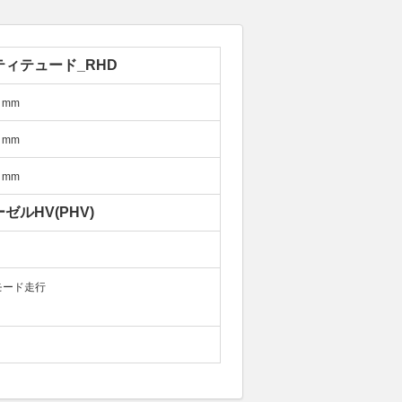
ティテュード_RHD
mm
mm
mm
ゼルHV(PHV)
モード走行