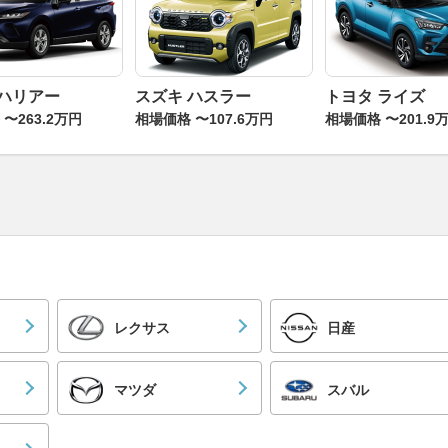
 ハリアー
スズキ ハスラー
トヨタ ライズ
〜263.2万円
相場価格 〜107.6万円
相場価格 〜201.9
レクサス
日産
マツダ
スバル