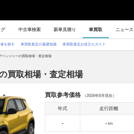
ログ
中古車検索
新車見積り
車買取
ニュース
業者を探す
車買取査定の基礎知識
車買取査定お役立ちガイド
アベンジャーの買取相場・査定相場
ーの買取相場・査定相場
買取参考価格
（
2026年8月
現在）
年式
走行距離
-
-
km