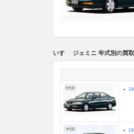
いすゞ ジェミニ 年式別の買
5代目
1
4代目
1