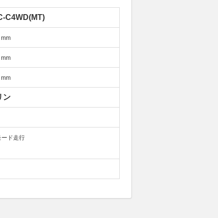
C-C4WD(MT)
mm
mm
mm
リン
モード走行