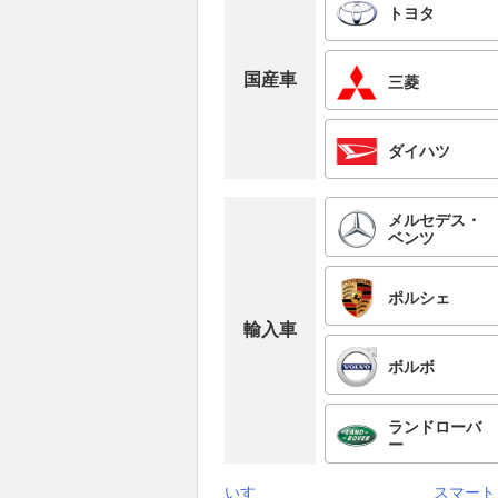
トヨタ
国産車
三菱
ダイハツ
メルセデス・
ベンツ
ポルシェ
輸入車
ボルボ
ランドローバ
ー
いすゞ
スマート