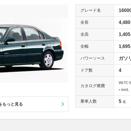
グレード名
1600
全長
4,480
全高
1,405
全幅
1,695
パワーソース
ガソ
ドア数
4
WLTC
カタログ燃費
-
km/L
乗車人数
5
名
をもっと見る