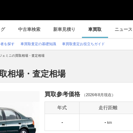
ログ
中古車検索
新車見積り
車買取
ニュース
業者を探す
車買取査定の基礎知識
車買取査定お役立ちガイド
ジェミニの買取相場・査定相場
買取相場・査定相場
買取参考価格
（
2026年8月
現在）
年式
走行距離
-
-
km