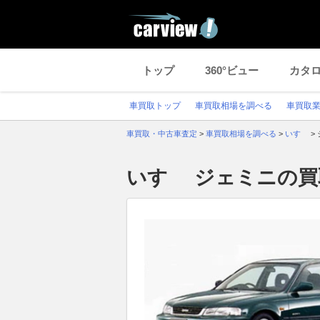
トップ
360°ビュー
カタ
車買取トップ
車買取相場を調べる
車買取
車買取・中古車査定
>
車買取相場を調べる
>
いすゞ
>
いすゞ ジェミニの