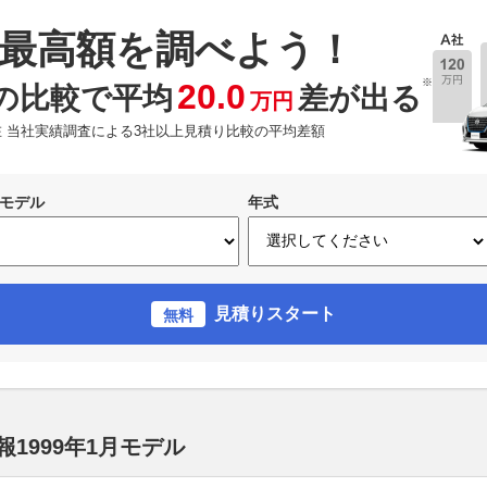
最高額を調べよう！
※
20.0
の比較で平均
差が出る
万円
現在 当社実績調査による3社以上見積り比較の平均差額
モデル
年式
見積りスタート
無料
1999年1月モデル