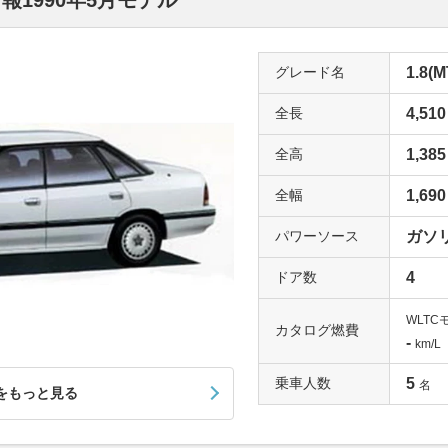
報1990年5月モデル
グレード名
1.8(M
全長
4,510
全高
1,385
全幅
1,690
パワーソース
ガソ
ドア数
4
WLTC
カタログ燃費
-
km/L
乗車人数
5
名
をもっと見る