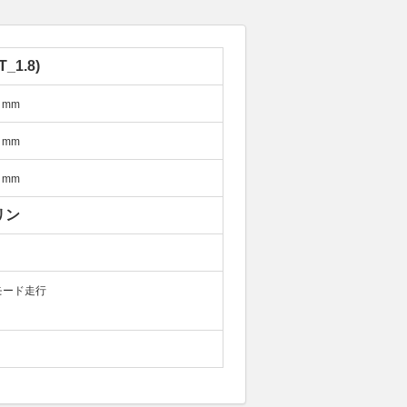
T_1.8)
mm
mm
mm
リン
モード走行