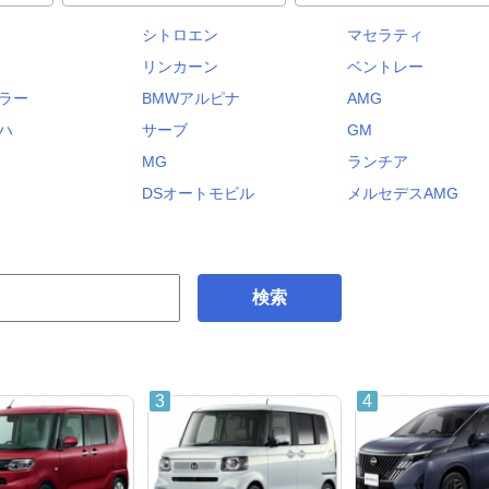
シトロエン
マセラティ
リンカーン
ベントレー
ラー
BMWアルピナ
AMG
ハ
サーブ
GM
MG
ランチア
DSオートモビル
メルセデスAMG
検索