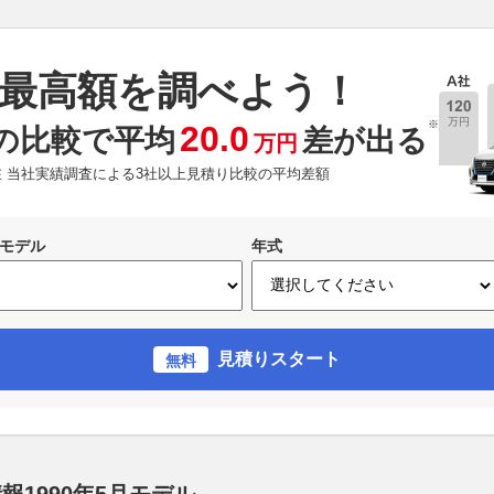
最高額を調べよう！
※
20.0
の比較で平均
差が出る
万円
現在 当社実績調査による3社以上見積り比較の平均差額
モデル
年式
見積りスタート
無料