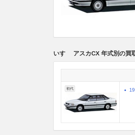
いすゞ アスカCX 年式別の
初代
1