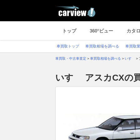
トップ
360°ビュー
カタ
車買取トップ
車買取相場を調べる
車買取
車買取・中古車査定
>
車買取相場を調べる
>
いすゞ
>
いすゞ アスカCXの