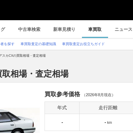
ログ
中古車検索
新車見積り
車買取
ニュース
業者を探す
車買取査定の基礎知識
車買取査定お役立ちガイド
アスカCXの買取相場・査定相場
買取相場・査定相場
買取参考価格
（
2026年8月
現在）
年式
走行距離
-
-
km