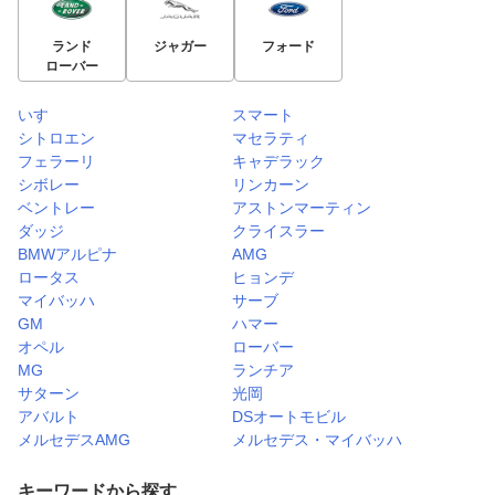
ランド
ジャガー
フォード
ローバー
いすゞ
スマート
シトロエン
マセラティ
フェラーリ
キャデラック
シボレー
リンカーン
ベントレー
アストンマーティン
ダッジ
クライスラー
BMWアルピナ
AMG
ロータス
ヒョンデ
マイバッハ
サーブ
GM
ハマー
オペル
ローバー
MG
ランチア
サターン
光岡
アバルト
DSオートモビル
メルセデスAMG
メルセデス・マイバッハ
キーワードから探す