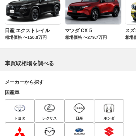
日産 エクストレイル
マツダ CX-5
スズ
相場価格 〜150.0万円
相場価格 〜279.7万円
相場価
車買取相場を調べる
メーカーから探す
国産車
トヨタ
レクサス
日産
ホンダ