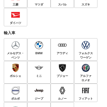
三菱
マツダ
スバル
スズキ
ダイハツ
輸入車
メルセデス・
BMW
アウディ
フォルクス
ベンツ
ワーゲン
ポルシェ
ミニ
プジョー
アルファ
ロメオ
ボルボ
ジープ
ルノー
フィアット