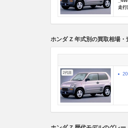
_4W
走行
ホンダ Z 年式別の買取相場
2代目
2
ホンダ Z 歴代モデルのグレ