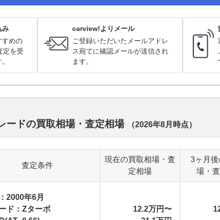
込み
carview!よりメール
すすめの
ご登録いただいたメールアドレ
査定を受
ス宛てに確認メールが送信され
す。
ます。
グレードの買取相場・査定相場
（
2026年8月
時点）
現在の買取相場・査
3ヶ月後
査定条件
定相場
場・査
：2000年6月
ード：Zターボ
12.2万円〜
1