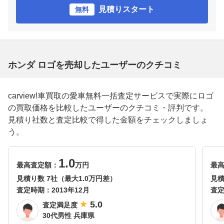
見積りスタート
無料
ホンダ ロゴを売却したユーザーのクチコミ
carview!車買取の愛車無料一括査定サービスで実際にロゴ
の買取価格を比較したユーザーのクチコミ・評判です。
見積り社数と査定比較で得した金額をチェックしましょ
う。
1.0
最高査定額：
万円
最
見積り数 7社（最大1.0万円差）
見積
査定時期：
2013年12月
査
5.0
査定満足度
30代男性 兵庫県