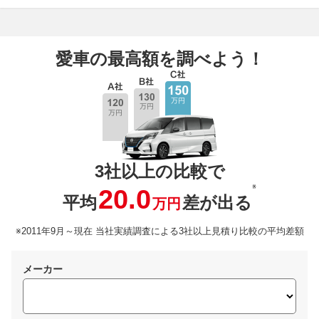
愛車の最高額を調べよう！
3社以上の比較で
※
20.0
平均
差が出る
万円
※2011年9月～現在 当社実績調査による3社以上見積り比較の平均差額
メーカー