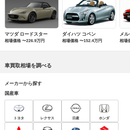
マツダ ロードスター
ダイハツ コペン
メル
相場価格 〜226.9万円
相場価格 〜152.4万円
相場価
車買取相場を調べる
メーカーから探す
国産車
トヨタ
レクサス
日産
ホンダ