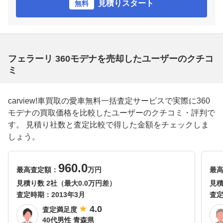
見積りスタート
無料
フェラーリ 360モデナを売却したユーザーのクチコ
ミ
carview!車買取の愛車無料一括査定サービスで実際に360
モデナの買取価格を比較したユーザーのクチコミ・評判で
す。 見積り社数と査定比較で得した金額をチェックしま
しょう。
960.0
最高査定額：
万円
最
見積り数 2社（最大0.0万円差）
見積
査定時期：
2013年3月
査
4.0
査定満足度
40代男性 青森県