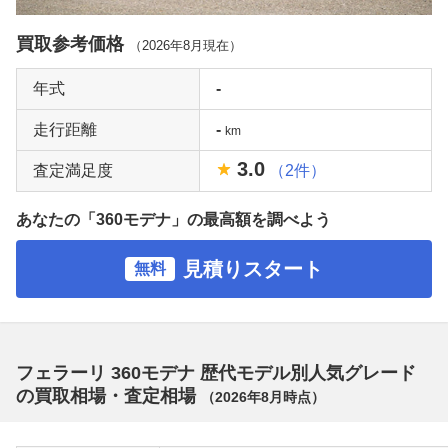
買取参考価格
（
2026年8月
現在）
年式
-
走行距離
-
km
3.0
査定満足度
（2件）
あなたの「360モデナ」の最高額を調べよう
見積りスタート
無料
フェラーリ 360モデナ 歴代モデル別人気グレード
の買取相場・査定相場
（
2026年8月
時点）