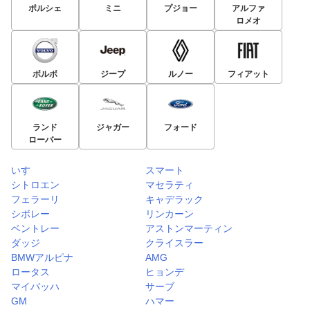
ポルシェ
ミニ
プジョー
アルファ
ロメオ
ボルボ
ジープ
ルノー
フィアット
ランド
ジャガー
フォード
ローバー
いすゞ
スマート
シトロエン
マセラティ
フェラーリ
キャデラック
シボレー
リンカーン
ベントレー
アストンマーティン
ダッジ
クライスラー
BMWアルピナ
AMG
ロータス
ヒョンデ
マイバッハ
サーブ
GM
ハマー