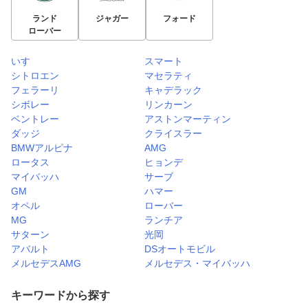
ランド
ジャガー
フォード
ローバー
いすゞ
スマート
シトロエン
マセラティ
フェラーリ
キャデラック
シボレー
リンカーン
ベントレー
アストンマーティン
ダッジ
クライスラー
BMWアルピナ
AMG
ロータス
ヒョンデ
マイバッハ
サーブ
GM
ハマー
オペル
ローバー
MG
ランチア
サターン
光岡
アバルト
DSオートモビル
メルセデスAMG
メルセデス・マイバッハ
キーワードから探す