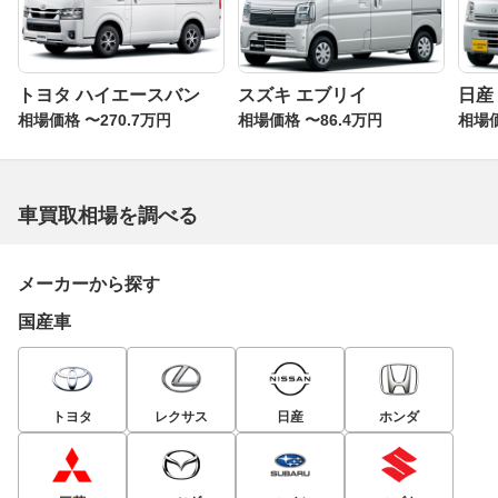
トヨタ ハイエースバン
スズキ エブリイ
日産
相場価格 〜270.7万円
相場価格 〜86.4万円
相場価
車買取相場を調べる
メーカーから探す
国産車
トヨタ
レクサス
日産
ホンダ