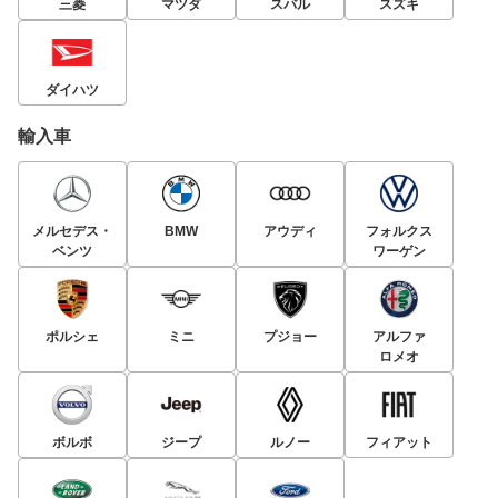
三菱
マツダ
スバル
スズキ
ダイハツ
輸入車
メルセデス・
BMW
アウディ
フォルクス
ベンツ
ワーゲン
ポルシェ
ミニ
プジョー
アルファ
ロメオ
ボルボ
ジープ
ルノー
フィアット