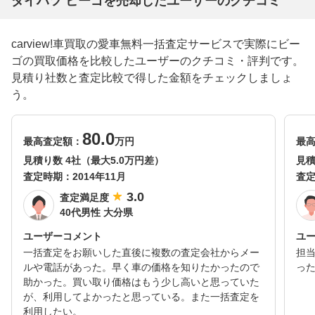
ダイハツ ビーゴを売却したユーザーのクチコミ
carview!車買取の愛車無料一括査定サービスで実際にビー
ゴの買取価格を比較したユーザーのクチコミ・評判です。
見積り社数と査定比較で得した金額をチェックしましょ
う。
80.0
最高査定額：
万円
最
見積り数 4社（最大5.0万円差）
見積
査定時期：
2014年11月
査
3.0
査定満足度
40代男性 大分県
ユーザーコメント
ユ
一括査定をお願いした直後に複数の査定会社からメー
担
ルや電話があった。早く車の価格を知りたかったので
っ
助かった。買い取り価格はもう少し高いと思っていた
が、利用してよかったと思っている。また一括査定を
利用したい。