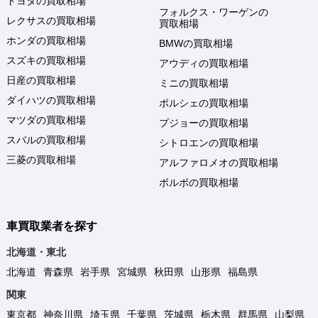
トヨタの買取相場
フォルクス・ワーゲンの
レクサスの買取相場
買取相場
ホンダの買取相場
BMWの買取相場
スズキの買取相場
アウディの買取相場
日産の買取相場
ミニの買取相場
ダイハツの買取相場
ポルシェの買取相場
マツダの買取相場
プジョーの買取相場
スバルの買取相場
シトロエンの買取相場
三菱の買取相場
アルファロメオの買取相場
ボルボの買取相場
車買取業者を探す
北海道・東北
北海道
青森県
岩手県
宮城県
秋田県
山形県
福島県
関東
東京都
神奈川県
埼玉県
千葉県
茨城県
栃木県
群馬県
山梨県