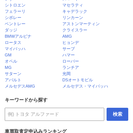
シトロエン
マセラティ
フェラーリ
キャデラック
シボレー
リンカーン
ベントレー
アストンマーティン
ダッジ
クライスラー
BMWアルピナ
AMG
ロータス
ヒョンデ
マイバッハ
サーブ
GM
ハマー
オペル
ローバー
MG
ランチア
サターン
光岡
アバルト
DSオートモビル
メルセデスAMG
メルセデス・マイバッハ
キーワードから探す
検索
車買取査定申込みランキング