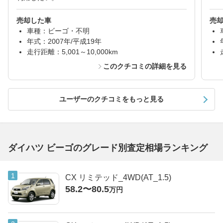
売却した車
売
車種：ビーゴ・不明
年式：2007年/平成19年
走行距離：5,001～10,000km
このクチコミの詳細を見る
ユーザーのクチコミをもっと見る
ダイハツ ビーゴのグレード別査定相場ランキング
CX リミテッド_4WD(AT_1.5)
58.2〜80.5
万円