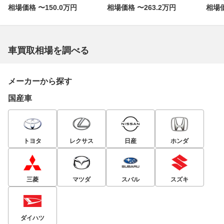
相場価格 〜150.0万円
相場価格 〜263.2万円
相場価
車買取相場を調べる
メーカーから探す
国産車
トヨタ
レクサス
日産
ホンダ
三菱
マツダ
スバル
スズキ
ダイハツ