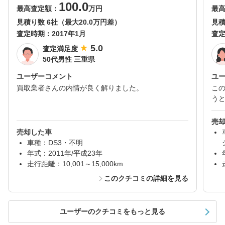
100.0
最高査定額：
万円
最
見積り数 6社（最大20.0万円差）
見積
査定時期：
2017年1月
査
5.0
査定満足度
50代男性 三重県
ユーザーコメント
ユ
買取業者さんの内情が良く解りました。
こ
う
売
売却した車
車種：DS3・不明
年式：2011年/平成23年
走行距離：10,001～15,000km
このクチコミの詳細を見る
ユーザーのクチコミをもっと見る