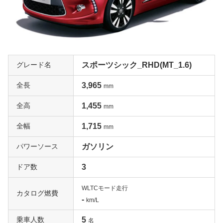
グレード名
スポーツシック_RHD(MT_1.6)
全長
3,965
mm
全高
1,455
mm
全幅
1,715
mm
パワーソース
ガソリン
ドア数
3
WLTCモード走行
カタログ燃費
-
km/L
乗車人数
5
名