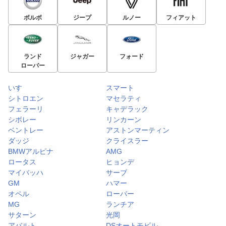
ボルボ
ジープ
ルノー
フィアット
ランド
ジャガー
フォード
ローバー
いすゞ
スマート
シトロエン
マセラティ
フェラーリ
キャデラック
シボレー
リンカーン
ベントレー
アストンマーティン
ダッジ
クライスラー
BMWアルピナ
AMG
ロータス
ヒョンデ
マイバッハ
サーブ
GM
ハマー
オペル
ローバー
MG
ランチア
サターン
光岡
アバルト
DSオートモビル