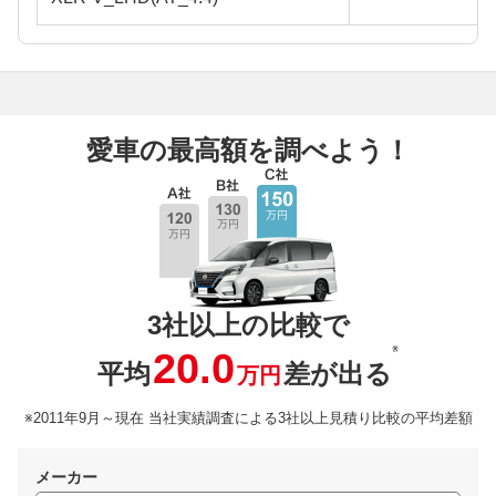
愛車の最高額を調べよう！
3社以上の比較で
※
20.0
平均
差が出る
万円
※2011年9月～現在 当社実績調査による3社以上見積り比較の平均差額
メーカー