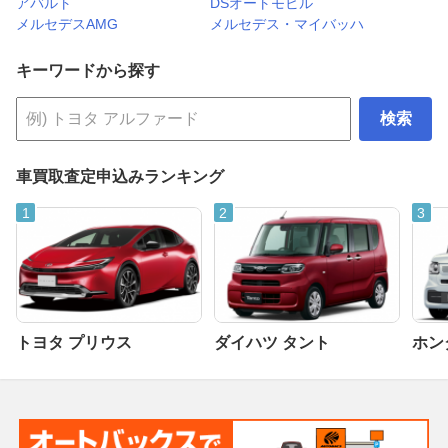
アバルト
DSオートモビル
メルセデスAMG
メルセデス・マイバッハ
キーワードから探す
検索
車買取査定申込みランキング
トヨタ プリウス
ダイハツ タント
ホンダ