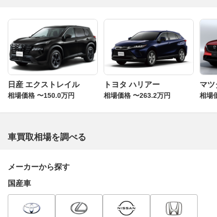
日産 エクストレイル
トヨタ ハリアー
マツダ
相場価格 〜150.0万円
相場価格 〜263.2万円
相場価
車買取相場を調べる
メーカーから探す
国産車