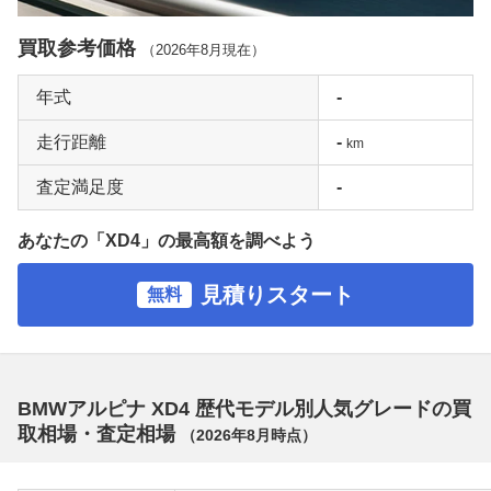
買取参考価格
（
2026年8月
現在）
年式
-
走行距離
-
km
査定満足度
-
あなたの「XD4」の最高額を調べよう
見積りスタート
無料
BMWアルピナ XD4 歴代モデル別人気グレードの買
取相場・査定相場
（
2026年8月
時点）