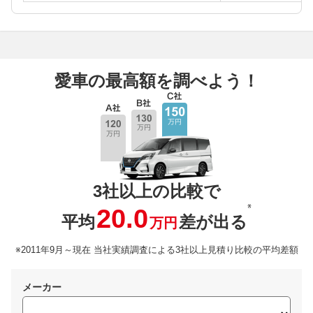
愛車の最高額を調べよう！
3社以上の比較で
※
20.0
平均
差が出る
万円
※2011年9月～現在 当社実績調査による3社以上見積り比較の平均差額
メーカー