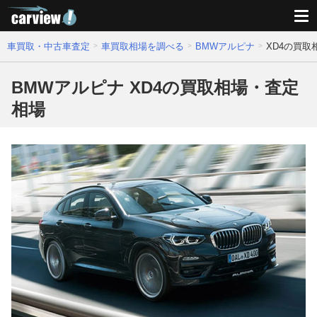
車買取・中古車査定
車買取相場を調べる
BMWアルピナ
XD4の買取
BMWアルピナ XD4の買取相場・査定
相場