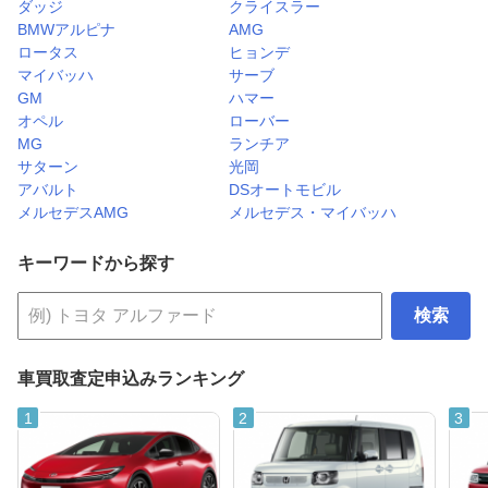
ダッジ
クライスラー
BMWアルピナ
AMG
ロータス
ヒョンデ
マイバッハ
サーブ
GM
ハマー
オペル
ローバー
MG
ランチア
サターン
光岡
アバルト
DSオートモビル
メルセデスAMG
メルセデス・マイバッハ
キーワードから探す
検索
車買取査定申込みランキング