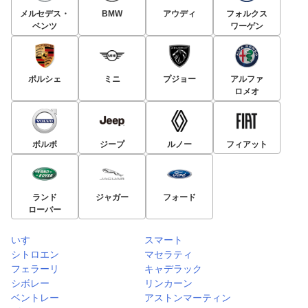
メルセデス・
BMW
アウディ
フォルクス
ベンツ
ワーゲン
ポルシェ
ミニ
プジョー
アルファ
ロメオ
ボルボ
ジープ
ルノー
フィアット
ランド
ジャガー
フォード
ローバー
いすゞ
スマート
シトロエン
マセラティ
フェラーリ
キャデラック
シボレー
リンカーン
ベントレー
アストンマーティン