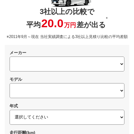
3社以上の比較で
※
20.0
平均
差が出る
万円
※2011年9月～現在 当社実績調査による3社以上見積り比較の平均差額
メーカー
モデル
年式
走行距離(km)