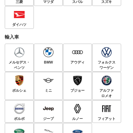
三菱
マツダ
スバル
スズキ
ダイハツ
輸入車
メルセデス・
BMW
アウディ
フォルクス
ベンツ
ワーゲン
ポルシェ
ミニ
プジョー
アルファ
ロメオ
ボルボ
ジープ
ルノー
フィアット