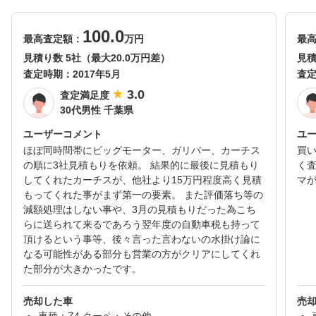
100.0
最高査定額：
万円
最
見積り数 5社（最大20.0万円差）
見積
査定時期：
2017年5月
査
3.0
査定満足度
30代男性 千葉県
ユーザーコメント
ユ
ほぼ同時間帯にビッグモーター、ガリバー、カーチス
買
の順に3社見積もりを依頼。 結果的に最後に見積もり
く
してくれたカーチスが、他社より15万円程度高く見積
マ
もってくれた事がまず第一の要素。 また評価落ち等の
減額処理はしない事や、3月の見積もりだった為こち
らに送られて来るであろう翌年度の自動車税も持って
頂けるという事等、後々言った言わないの水掛け論に
なる可能性がある部分も営業の方がクリアにしてくれ
た部分が大きかったです。
売却した車
売