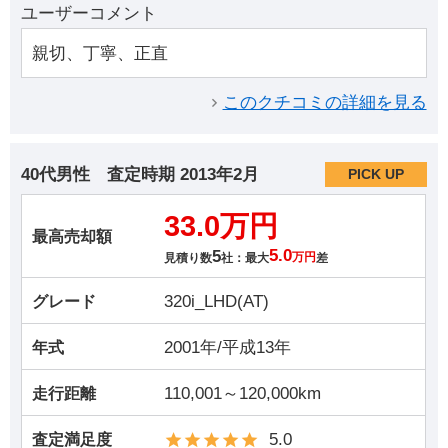
ユーザーコメント
親切、丁寧、正直
このクチコミの詳細を見る
40代男性
査定時期
2013年2月
PICK UP
33.0万円
最高売却額
5
5.0
見積り数
社：最大
万円
差
320i_LHD(AT)
グレード
2001年/平成13年
年式
110,001～120,000km
走行距離
5.0
査定満足度