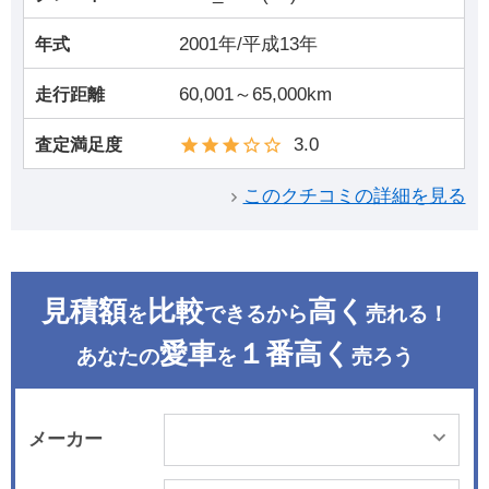
2001年/平成13年
年式
60,001～65,000km
走行距離
3.0
査定満足度
このクチコミの詳細を見る
見積額
比較
高く
を
できるから
売れる！
愛車
１番高く
あなたの
を
売ろう
メーカー