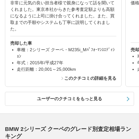
非常に元気の良い担当者様で親身になって話を聞いて
価
くれました。東京本社からきた参考査定額よりも高額
になるように上司に掛け合ってくれました。また、買
取までの手順やシステムも丁寧に説明してくれまし
た。
売却した車
車種：2シリーズ クーペ・M235i_Mﾊﾟﾌｫｰﾏﾝｽｴﾃﾞｨｼ
売
ｮﾝ
年式：2015年/平成27年
走行距離：20,001～25,000km
このクチコミの詳細を見る
ユーザーのクチコミをもっと見る
BMW 2シリーズ クーペのグレード別査定相場ラン
キング