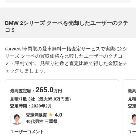
BMW 2シリーズ クーペを売却したユーザーのクチ
コミ
carview!車買取の愛車無料一括査定サービスで実際に2シ
リーズ クーペの買取価格を比較したユーザーのクチコ
ミ・評判です。 見積り社数と査定比較で得した金額をチ
ェックしましょう。
265.0
最高査定額：
万円
最
見積り数 3社（最大85.0万円差）
見積
査定時期：
2020年2月
査
4.0
査定満足度
40代男性 三重県
ユーザーコメント
ユ