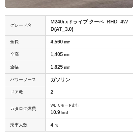
M240i xドライブ クーペ_RHD_4W
グレード名
D(AT_3.0)
全長
4,560
mm
全高
1,405
mm
全幅
1,825
mm
パワーソース
ガソリン
ドア数
2
WLTCモード走行
カタログ燃費
10.9
km/L
乗車人数
4
名