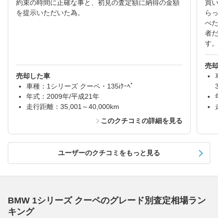
約束の時間に正確な事と、初見の査定額に納得の金額
買
を提示いただいた為。
ら
べた
者
す
売
売却した車
車種：1シリーズ クーペ・135iｸｰﾍﾟ
年式：2009年/平成21年
走行距離：35,001～40,000km
このクチコミの詳細を見る
ユーザーのクチコミをもっと見る
BMW 1シリーズ クーペのグレード別査定相場ラン
キング