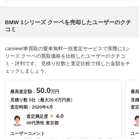
BMW 1シリーズ クーペを売却したユーザーのクチ
コミ
carview!車買取の愛車無料一括査定サービスで実際に1シ
リーズ クーペの買取価格を比較したユーザーのクチコ
ミ・評判です。 見積り社数と査定比較で得した金額をチ
ェックしましょう。
50.0
最高査定額：
万円
最
見積り数 5社（最大20.0万円差）
見積
査定時期：
2020年4月
査
4.0
査定満足度
40代男性 東京都
ユーザーコメント
ユ