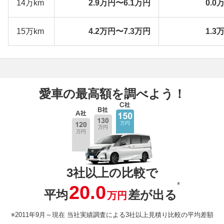
14万km
2.9万円〜6.1万円
0.0
15万km
4.2万円〜7.3万円
1.3
愛車の最高額を調べよう！
3社以上の比較で
※
20.0
平均
差が出る
万円
※2011年9月～現在 当社実績調査による3社以上見積り比較の平均差額