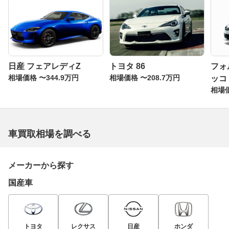
日産 フェアレディZ
トヨタ 86
フォ
相場価格 〜344.9万円
相場価格 〜208.7万円
ッコ
相場価
車買取相場を調べる
メーカーから探す
国産車
トヨタ
レクサス
日産
ホンダ