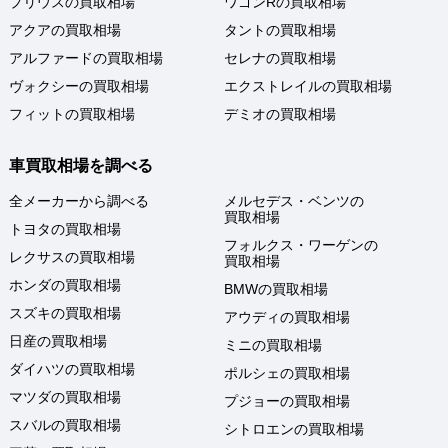
プリウスの買取相場
ワゴンRの買取相場
アクアの買取相場
タントの買取相場
アルファードの買取相場
セレナの買取相場
ヴォクシーの買取相場
エクストレイルの買取相場
フィットの買取相場
デミオの買取相場
車買取相場を調べる
全メーカーから調べる
メルセデス・ベンツの
買取相場
トヨタの買取相場
フォルクス・ワーゲンの
レクサスの買取相場
買取相場
ホンダの買取相場
BMWの買取相場
スズキの買取相場
アウディの買取相場
日産の買取相場
ミニの買取相場
ダイハツの買取相場
ポルシェの買取相場
マツダの買取相場
プジョーの買取相場
スバルの買取相場
シトロエンの買取相場