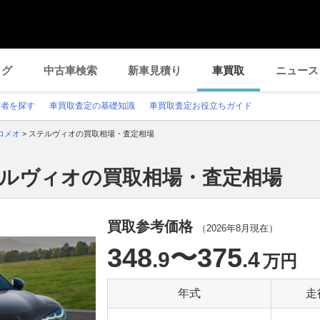
ログ
中古車検索
新車見積り
車買取
ニュース
業者を探す
車買取査定の基礎知識
車買取査定お役立ちガイド
ロメオ
>
ステルヴィオの買取相場・査定相場
テルヴィオの買取相場・査定相場
買取参考価格
（
2026年8月
現在）
348
〜375
.9
.4
万円
年式
走