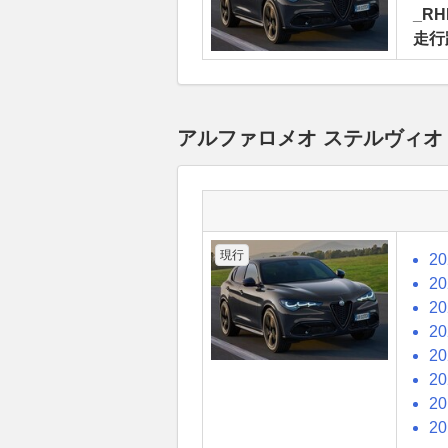
_RH
走行
アルファロメオ ステルヴィオ
現行
2
2
2
2
2
2
2
2