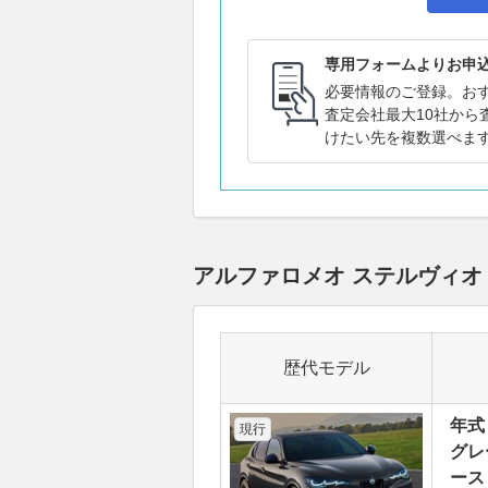
専用フォームよりお申
必要情報のご登録。お
査定会社最大10社から
けたい先を複数選べま
アルファロメオ ステルヴィ
歴代モデル
年式
現行
グレ
ース