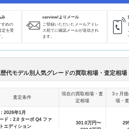
込み
carview!よりメール
すすめの
ご登録いただいたメールアドレ
査定を受
ス宛てに確認メールが送信され
す。
ます。
オ 歴代モデル別人気グレードの買取相場・査定相場
現在の買取相場・査
3ヶ月
査定条件
定相場
場・
：2026年1月
ード：2.0 ターボ Q4 ファ
301.0万円〜
29
トエディション