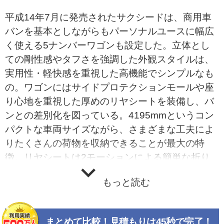
平成14年7月に発売されたサクシードは、商用車
バンを基本としながらもパーソナルユースに幅広
く使える5ナンバーワゴンも設定した。立体とし
ての剛性感やタフさを強調した外観スタイルは、
実用性・軽快感を重視した高機能でシンプルなも
の。ワゴンにはサイドプロテクションモールや座
り心地を重視した厚めのリヤシートを装備し、バ
ンとの差別化を図っている。4195mmというコン
パクトな車両サイズながら、さまざまな工夫によ
りたくさんの荷物を収納できることが最大の特
徴。リヤシートは2モーションによる簡単な折り
畳みが可能で、大きな収納スペースを実現した。
もっと読む
低くてフラットなフロアは荷物の出し入れにも便
利だ。合理的で使い勝手の良い便利・収納機能を
備え、くつろぎと楽しさを感じさせるものとし
まとめて比較！見積もりは45秒で完了！