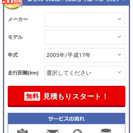
た。エンジンは直列４気筒の1.5リッターDOHC
で、4速ATと組み合わされる。駆動方式はFFのほ
かにVフレックスフルタイム4WDの設定もある。
メーカー
安全面では積載状況の変化や制動による荷重変化
に応じて適切に前後輪の制動力配分を行うEBD付
モデル
きABS、制動性能を高めるブレーキアシスト、デ
ュアルSRSエアバッグ、頭部衝撃緩和構造インテ
年式
リアなどが全車標準装備されている。平成17年8
月のマイナーチェンジでは、マニュアルレベリン
走行距離(km)
グ機構付きのヘッドライトを採用したほか、ハイ
マウントストップランプ、ワイヤレスドアロッ
ク、AM/FMマルチ電子チューナー付きラジオ＆２
見積もりスタート！
無料
スピーカーなどが採用され、装備の底上げが図ら
れた。